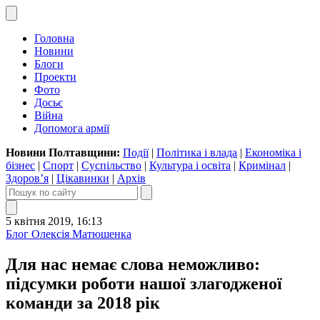
Головна
Новини
Блоги
Проекти
Фото
Досьє
Війна
Допомога армії
Новини Полтавщини:
Події
|
Політика і влада
|
Економіка і
бізнес
|
Спорт
|
Суспільство
|
Культура і освіта
|
Кримінал
|
Здоров’я
|
Цікавинки
|
Архів
5 квітня 2019, 16:13
Блог Олексія Матюшенка
Для нас немає слова неможливо:
підсумки роботи нашої злагодженої
команди за 2018 рік