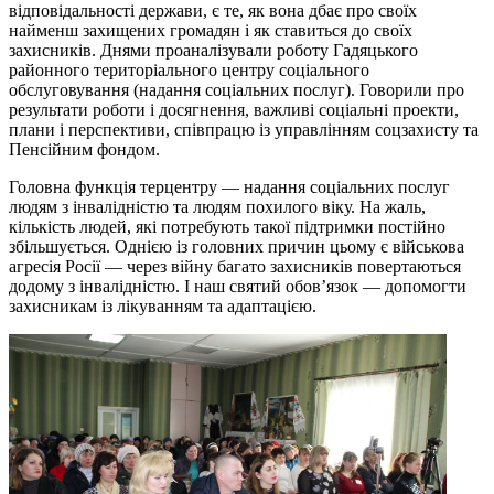
відповідальності держави, є те, як вона дбає про своїх
найменш захищених громадян і як ставиться до своїх
захисників.
Днями
проаналізували роботу Гадяцького
районного територіального центру соціального
обслуговування (надання соціальних послуг). Говорили про
результати роботи і досягнення, важливі соціальні проекти,
плани і перспективи, співпрацю із управлінням соцзахисту та
Пенсійним фондом.
Головна функція терцентру — надання соціальних послуг
людям з інвалідністю та людям похилого віку. На жаль,
кількість людей, які потребують такої підтримки постійно
збільшується. Однією із головних причин цьому є військова
агресія Росії — через війну багато захисників повертаються
додому з інвалідністю. І наш святий обов’язок — допомогти
захисникам із лікуванням та адаптацією.