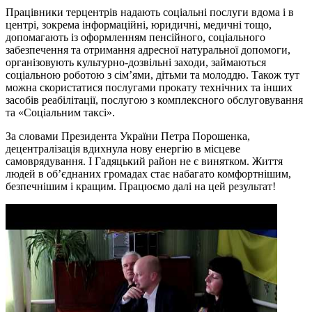
Працівники терцентрів надають соціальні послуги вдома
і в
центрі, зокрема інформаційні, юридичні, медичні тощо
,
допомагають із оформленням пенсійного, соціального
забезпечення та отримання адресної натуральної допомоги,
організовують культурно-дозвільні заходи, займаються
соціальною роботою з сім’ями, дітьми та молоддю. Також тут
можна скористатися послугами прокату технічних та інших
засобів реабілітації, послугою з комплексного обслуговування
та «Соціальним таксі».
З
а словами Президента України Петра Порошенка,
д
ецентралізація вдихнула нову енергію в місцеве
самоврядування.
І Гадяцький район не є ви
нятком
.
Життя
людей в об’єднаних громадах стає набагато комфортнішим,
безпечнішим і кращим. Працюємо далі на цей результат!