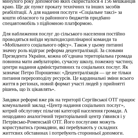
минулого року допомогою яких скористалося 4 156 мешканців
краю. Ще діє пункт прокату технічних та інших засобів
реабілітації. А для надання послуги «Соціальне таксі» за
кошти обласного та районного бюджетів придбано
спецавтомобіль з підйомною платформою.
Для наближення послуг до сільського населення постійно
проводяться виїзди мультидисциплінарної команди та
«Мобільного соціального офісу». Також у цьому питанні
значну роль відіграє реформа децентралізації. За словами
Президента України, кожна об’єднана територіальна громада
повинна мати амбулаторію, сучасну школу, пожежну частину,
центри надання адміністративних та соціальних послуг. Як
зазначає Петро Порошенко: «Децентралізація — це не тільки
питання перерозподілу ресурсів. Це кардинальні зміни всього
життя в регіонах, новий формат участі людей у прийнятті
рішень, що їх цікавлять».
Завдяки реформі
вже рік на території Сергіївської ОТГ працює
комунальний заклад «Центр надання соціальних послуг»,
котрий обслуговує пільгові категорії населення громади.
А
нещодавно аналогічний територіальний центр з'явився і у
Петрівсько-Роменській ОТГ. Його послугами можуть
користуватись громадяни, які перебувають у складних
життєвих обставинах і потребують сторонньої допомоги.