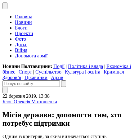
Головна
Новини
Блоги
Проекти
Фото
Досьє
Війна
Допомога армії
Новини Полтавщини:
Події
|
Політика і влада
|
Економіка і
бізнес
|
Спорт
|
Суспільство
|
Культура і освіта
|
Кримінал
|
Здоров’я
|
Цікавинки
|
Архів
22 березня 2019, 13:38
Блог Олексія Матюшенка
Місія держави: допомогти тим, хто
потребує підтримки
Одним із критеріїв, за яким визначається ступінь