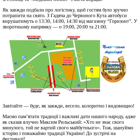
Як завжди подбали про логістику, щоб гостям було зручно
потрапити на свято. З Гадяча до Червоного Кута автобуси
вирушатимуть о 13:30, 14:00, 14:30 від магазину “Горизонт”. У
зворотньому напрямку — о
19:00, 20:00
та
21:00.
Завітайте —
буде,
як завжди,
весело, колоритно
і видовищно
!
Маємо пам’ятати традиції і важливі дати нашого народу, адже
як сказав влучно
Максим Рильськ
ий:
«Хто не знає свого
минулого, той не вартий свого майбутнього».
Тож, шануймо
історію і поважаймо традиції України! До зустрічі на
фестивалі!