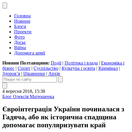
Головна
Новини
Блоги
Проекти
Фото
Досьє
Війна
Допомога армії
Новини Полтавщини:
Події
|
Політика і влада
|
Економіка і
бізнес
|
Спорт
|
Суспільство
|
Культура і освіта
|
Кримінал
|
Здоров’я
|
Цікавинки
|
Архів
4 вересня 2018, 15:38
Блог Олексія Матюшенка
Євроінтеграція України починалася з
Гадяча, або як історична спадщина
допомагає популяризувати край