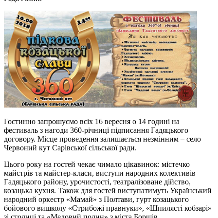
Гостинно
запрошу
ємо
всіх 16 вересня о 14 годині на
фестиваль з нагоди 360-річниці підписання Гадяцького
договору. Місце проведення залишається незмінним – с
ело
Червоний кут Сарівської сільської ради.
Цього року на гостей чекає чимало цікавинок:
містечко
майстрів
та
майстер-клас
и
, виступи народних колективів
Гадяцького району, урочистості, театралізоване дійство,
козацька кухня. Також для гостей виступатимуть Український
народний оркестр «Мамай»
з
Полтав
и
, гурт козацького
бойового вишколу «Стрибожі правнуки», «Шпилясті кобзарі»
з
і столиці та
«Медовий полин» з міста Борщів.