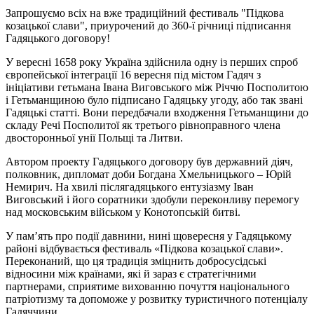
Запрошуємо всіх на вже традиційний фестиваль "Підкова
козацької слави", приурочений до 360-ї річниці підписання
Гадяцького договору!
У вересні 1658 року Україна здійснила одну із перших спроб
європейської інтеграції 16 вересня
під містом
Гадяч
з
ініціативи гетьмана
Івана Виговського
між
Річчю Посполитою
і
Гетьманщиною було підписано Гадяцьку угоду, або так звані
Гадяцькі статті. Вони
передбачал
и
входження
Гетьманщини
до
складу Речі Посполитої як третього рівноправного члена
двосторонньої унії
Польщі та Литви.
Автором проекту Гадяцького договору був державний діяч,
полковник, дипломат доби Богдана Хмельницького – Юрій
Немирич. На хвилі післягадяцького ентузіазму Іван
Виговський і його
соратники
здобули переконливу перемогу
над московським військом у Конотопській
битві.
У пам’ять про події давнини, нині
щовересня у Гадяцькому
районі
відбувається фестиваль «Підкова козацької слави».
Переконаний, що ця традиція зміцнить добросусідські
відносини між країнами,
які й зараз є стратегічними
партнерами,
сприятиме вихованню почуття національного
патріотизму та допоможе у розвитку туристичного потенціалу
Гадяччини.