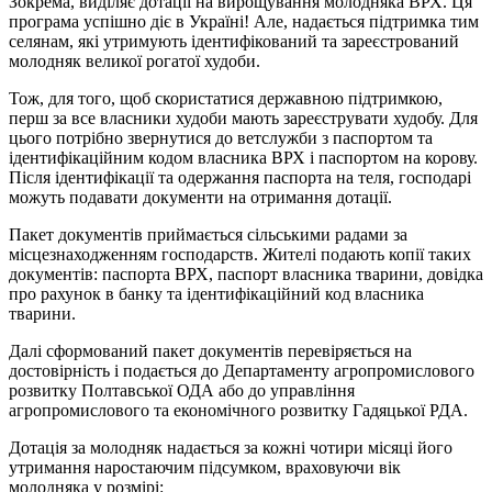
Зокрема, виділяє дотації на вирощування молодняка ВРХ. Ця
програма успішно діє в Україні! Але, надається підтримка тим
селянам, які утримують ідентифікований та зареєстрований
молодняк великої рогатої худоби.
Тож, для того, щоб скористатися державною підтримкою,
перш за все власники худоби мають зареєструвати худобу. Для
цього потрібно звернутися до ветслужби з паспортом та
ідентифікаційним кодом власника ВРХ і паспортом на корову.
Після ідентифікації та одержання паспорта на теля, господарі
можуть подавати документи на отримання дотації.
Пакет документів приймається сільськими радами за
місцезнаходженням господарств. Жителі подають копії таких
документів: паспорта ВРХ, паспорт власника тварини, довідка
про рахунок в банку та ідентифікаційний код власника
тварини.
Далі сформований пакет документів перевіряється на
достовірність і подається до Департаменту агропромислового
розвитку Полтавської ОДА або до управління
агропромислового та економічного розвитку Гадяцької РДА.
Дотація за молодняк надається за кожні чотири місяці його
утримання наростаючим підсумком, враховуючи вік
молодняка у розмірі: