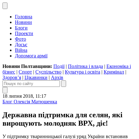
Головна
Новини
Блоги
Проекти
Фото
Досьє
Війна
Допомога армії
Новини Полтавщини:
Події
|
Політика і влада
|
Економіка і
бізнес
|
Спорт
|
Суспільство
|
Культура і освіта
|
Кримінал
|
Здоров’я
|
Цікавинки
|
Архів
18 липня 2018, 11:17
Блог Олексія Матюшенка
Державна підтримка для селян, які
вирощують молодняк ВРХ, діє!
У підтримку тваринницької галузі уряд України встановив