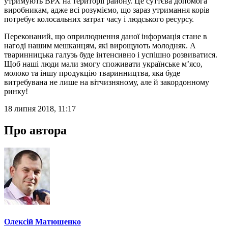
утримують ВРХ на території району. Це суттєва допомога
виробникам, адже всі розуміємо, що зараз утримання корів
потребує колосальних затрат часу і людського ресурсу.
Переконаний, що оприлюднення даної інформація стане в
нагоді нашим мешканцям, які вирощують молодняк. А
тваринницька галузь буде інтенсивно і успішно розвиватися.
Щоб наші люди мали змогу споживати українське м’ясо,
молоко та іншу продукцію тваринництва, яка буде
витребувана не лише на вітчизняному, але й закордонному
ринку!
18 липня 2018, 11:17
Про автора
Олексій Матюшенко