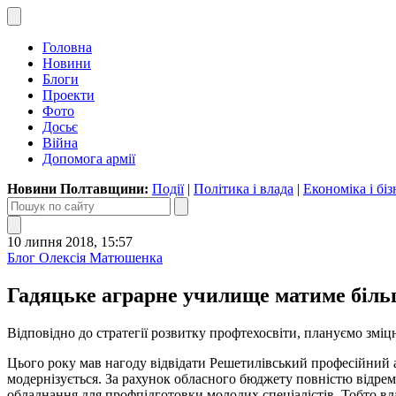
Головна
Новини
Блоги
Проекти
Фото
Досьє
Війна
Допомога армії
Новини Полтавщини:
Події
|
Політика і влада
|
Економіка і біз
10 липня 2018, 15:57
Блог Олексія Матюшенка
Гадяцьке аграрне училище матиме більш
Відповідно до стратегії розвитку профтехосвіти, плануємо змі
Цього року мав нагоду відвідати Решетилівський професійний а
модернізується. За рахунок обласного бюджету повністю відрем
обладнання для профпідготовки молодих спеціалістів. Тобто вла