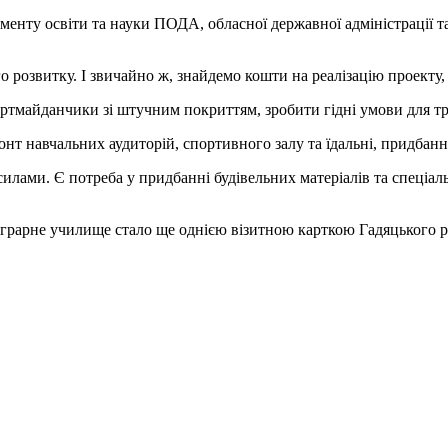
енту освіти та науки ПОДА, обласної державної адміністрації та
розвитку. І звичайно ж, знайдемо кошти на реалізацію проекту,
ортмайданчики зі штучним покриттям, зробити гідні умови для т
онт навчальних аудиторій, спортивного залу та їдальні, придбан
силами. Є потреба у придбанні будівельних матеріалів та спеціа
аграрне училище стало ще однією візитною карткою Гадяцького ра