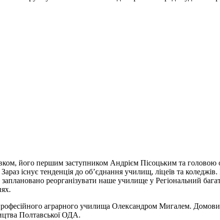
ловком, його першим заступником Андрієм Пісоцьким та головою
раз існує тенденція до об’єднання училищ, ліцеїв та коледжів. 
ми заплановано реорганізувати наше училище у Регіональний баг
нях.
 професійного аграрного училища Олександром Мигалем. Домовил
ництва Полтавської ОДА.