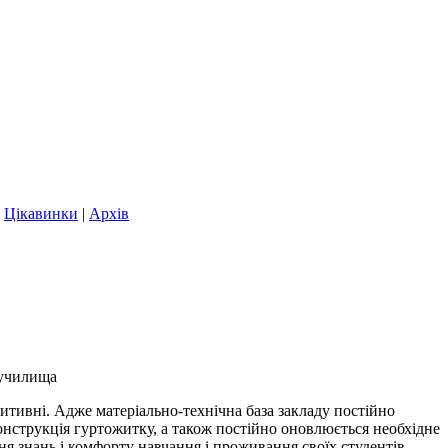
|
Цікавинки
|
Архів
 училища
тивні. Адже матеріально-технічна база закладу постійно
онструкція гуртожитку, а також постійно оновлюється необхідне
я знань і комфорту навчання і проживання своїх студентів.