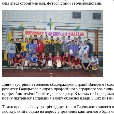
славиться стронгменами, футболістами і волейболістами.
Днями зустрівся з головою облдержадміністрації Валерієм Го
розвитку Гадяцького вищого професійного аграрного училища. За
професійно-техічної освіти до 2020 року. В межах цієї програ
повну підтримку і сприяння з боку обласної влади у цих питан
Також провів робочу зустріч з директором Гадяцького вищого
закладу, який подамо на адресу управління капітального будів