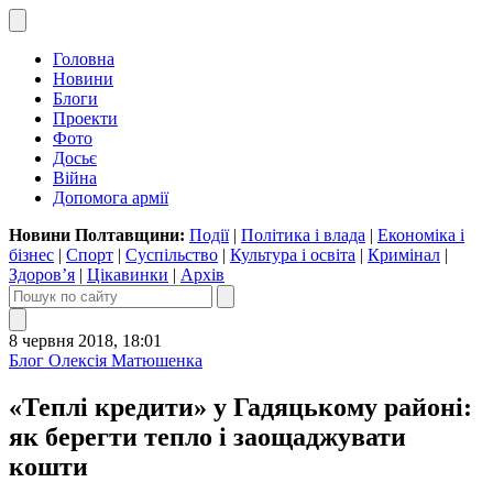
Головна
Новини
Блоги
Проекти
Фото
Досьє
Війна
Допомога армії
Новини Полтавщини:
Події
|
Політика і влада
|
Економіка і
бізнес
|
Спорт
|
Суспільство
|
Культура і освіта
|
Кримінал
|
Здоров’я
|
Цікавинки
|
Архів
8 червня 2018, 18:01
Блог Олексія Матюшенка
«Теплі кредити» у Гадяцькому районі:
як берегти тепло і заощаджувати
кошти