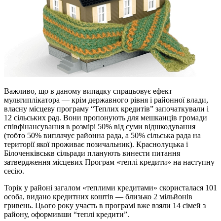
Важливо, що в даному випадку спрацьовує ефект
мультиплікатора — крім державного рівня і районної влади,
власну місцеву програму “Теплих кредитів” започаткували і
12 сільських рад. Вони пропонують для мешканців громади
співфінансування в розмірі 50% від суми відшкодування
(тобто 50% виплачує районна рада, а 50% сільська рада на
території якої проживає позичальник). Краснолуцька і
Білоченківськв сільради планують винести питання
затвердження місцевих Програм «теплі кредити» на наступну
сесію.
Торік у районі загалом «теплими кредитами» скористалася 101
особа, видано кредитних коштів — близько 2 мільйонів
гривень. Цього року участь в програмі вже взяли 14 сімей з
району, оформивши “теплі кредити”.