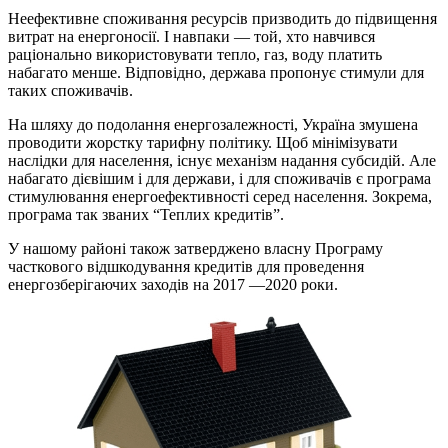
Неефективне споживання ресурсів призводить до підвищення
витрат на енергоносії. І навпаки — той, хто навчився
раціонально використовувати тепло, газ, воду платить
набагато менше. Відповідно, держава пропонує стимули для
таких споживачів.
На шляху до подолання енергозалежності, Україна змушена
проводити жорстку тарифну політику. Щоб мінімізувати
наслідки для населення, існує механізм надання субсидій. Але
набагато дієвішим і для держави, і для споживачів є програма
стимулювання енергоефективності серед населення. Зокрема,
програма так званих “Теплих кредитів”.
У нашому районі також затверджено власну Програму
часткового відшкодування кредитів для проведення
енергозберігаючих заходів на 2017 —2020 роки.