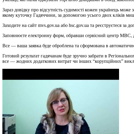
Зараз довідку про відсутність судимості кожен українець може
якому куточку Гадяччини, за допомогою
усього двох кліків ми
Заходите на сайт
mvs.gov.ua або hsc.gov.ua та реєструєтеся за
Заповнюєте електронну форм, обравши сервісний центр МВС, де
Все — ваша заявка буде оброблена та сформована в автоматичн
Готовий результат
гадячанам буде зручно забрати в
Регіональном
все — жодних додаткових витрат чи інших “корупційних” викли