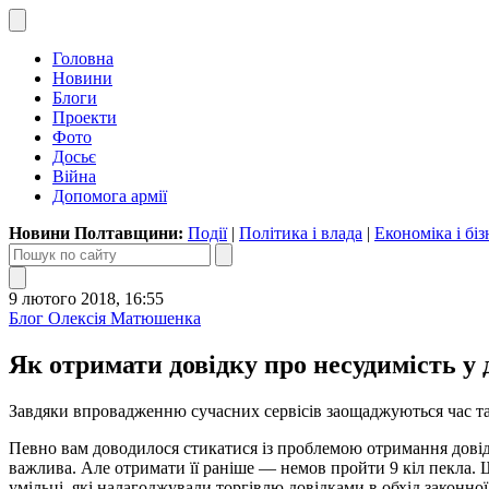
Головна
Новини
Блоги
Проекти
Фото
Досьє
Війна
Допомога армії
Новини Полтавщини:
Події
|
Політика і влада
|
Економіка і біз
9 лютого 2018, 16:55
Блог Олексія Матюшенка
Як отримати довідку про несудимість у 
Завдяки впровадженню сучасних сервісів заощаджуються час та
Певно вам доводилося стикатися із проблемою отримання довідки
важлива. Але отримати її раніше — немов пройти 9 кіл пекла.
умільці, які налагоджували торгівлю довідками в обхід законної