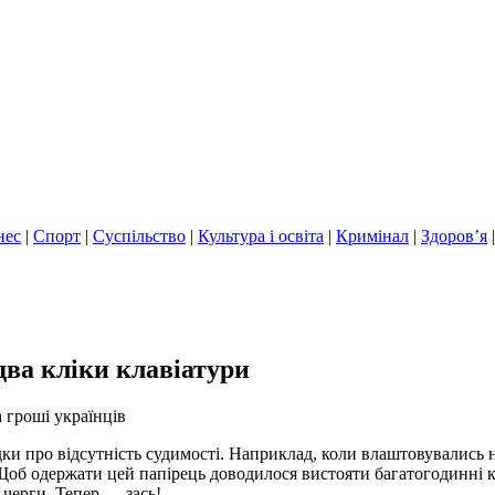
нес
|
Спорт
|
Суспільство
|
Культура і освіта
|
Кримінал
|
Здоров’я
два кліки клавіатури
 гроші українців
 про відсутність судимості. Наприклад, коли влаштовувались на 
 Щоб одержати цей папірець доводилося вистояти багатогодинні 
 черги. Тепер — зась!