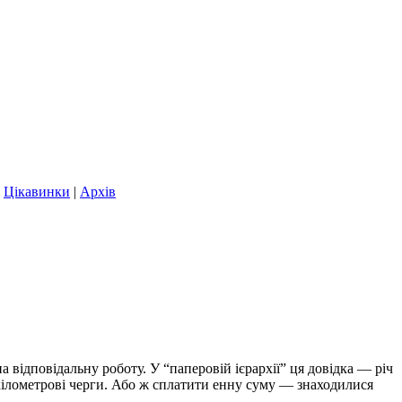
|
Цікавинки
|
Архів
відповідальну роботу. У “паперовій ієрархії” ця довідка — річ
кілометрові черги. Або ж сплатити енну суму — знаходилися