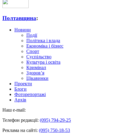
Полтавщина
:
Новини
Події
Політика і влада
Економіка і бізнес
Спорт
Суспільство
Культура і освіта
Кримінал
Здоров’я
Цікавинки
Проекти
Блоги
Фоторепортажі
Архів
Наш e-mail:
Телефон редакції:
(095) 794-29-25
Реклама на сайті:
(095) 750-18-53