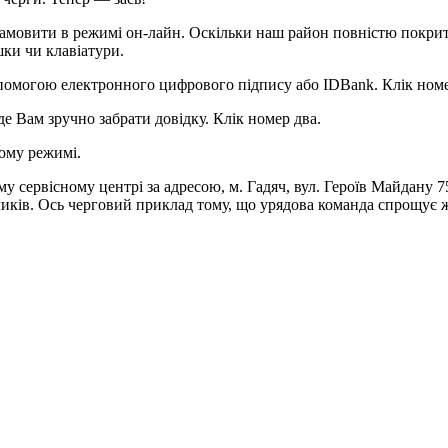
 замовити в режимі он-лайн. Оскільки наш район повністю покрит
шки чи клавіатури.
 допомогою електронного цифрового підпису або IDBank. Клік ном
 Вам зручно забрати довідку. Клік номер два.
ому режимі.
у сервісному центрі за адресою, м. Гадяч, вул. Героїв Майдану 75
ків. Ось черговий приклад тому, що урядова команда спрощує жи