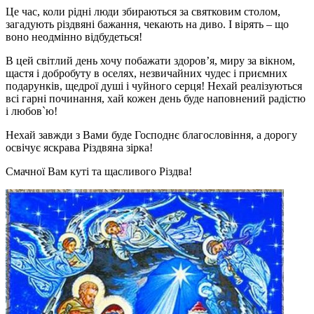
Це час, коли рідні люди збираються за святковим столом,
загадують різдвяні бажання, чекають на диво. І вірять – що
воно неодмінно відбудеться!
В цей світлий день хочу побажати здоров’я, миру за вікном,
щастя і добробуту в оселях, незвичайних чудес і приємних
подарунків, щедрої душі і чуйного серця! Нехай реалізуються
всі гарні починання, хай кожен день буде наповнений радістю
і любов
`
ю!
Нехай завжди з Вами буде Господнє благословіння, а дорогу
освічує яскрава Різдвяна зірка!
Смачної Вам куті та щасливого Різдва!