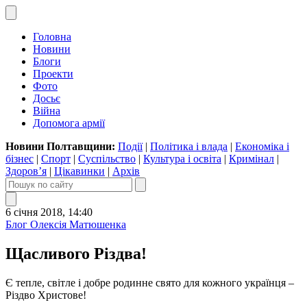
Головна
Новини
Блоги
Проекти
Фото
Досьє
Війна
Допомога армії
Новини Полтавщини:
Події
|
Політика і влада
|
Економіка і
бізнес
|
Спорт
|
Суспільство
|
Культура і освіта
|
Кримінал
|
Здоров’я
|
Цікавинки
|
Архів
6 січня 2018, 14:40
Блог Олексія Матюшенка
Щасливого Різдва!
Є тепле, світле і добре родинне свято для кожного українця –
Різдво Христове!