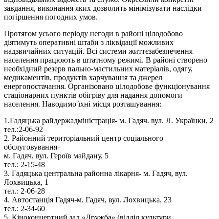
завдання, виконання яких дозволить мінімізувати наслідки
погіршення погодних умов.
Протягом усього періоду негоди в районі цілодобово
діятимуть оперативні штаби з ліквідації можливих
надзвичайних ситуацій. Всі системи життєзабезпечення
населення працюють в штатному режимі. В районі створено
необхідний резерв пально-мастильних матеріалів, одягу,
медикаментів, продуктів харчування та джерел
енергопостачання. Організовано цілодобове функціонування
стаціонарних пунктів обігріву для надання допомоги
населення. Наводимо їхні місця розташування:
1.Гадяцька райдержадміністрація- м. Гадяч. вул. Л. Українки, 2
тел.:2-06-92
2. Районний територіальний центр соціального
обслуговування-
м. Гадяч, вул. Героїв майдану, 5
тел.: 2-15-48
3. Гадяцька центральна районна лікарня- м. Гадяч, вул.
Лохвицька, 1
тел.: 2-06-28
4. Автостанція Гадяч-м. Гадяч, вул. Лохвицька, 23
тел.: 2-34-60
5. Кіноконцертний зал «Дружба» (відділ культури