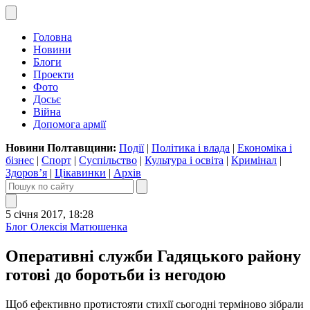
Головна
Новини
Блоги
Проекти
Фото
Досьє
Війна
Допомога армії
Новини Полтавщини:
Події
|
Політика і влада
|
Економіка і
бізнес
|
Спорт
|
Суспільство
|
Культура і освіта
|
Кримінал
|
Здоров’я
|
Цікавинки
|
Архів
5 січня 2017, 18:28
Блог Олексія Матюшенка
Оперативні служби Гадяцького району
готові до боротьби із негодою
Щоб ефективно протистояти стихії сьогодні терміново зібрали