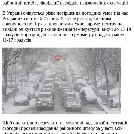
районний штаб із ліквідації наслідків надзвичайних ситуацій
В Україні очікується різке погіршення погодних умов під час
Різдвяних свят на 6-7 січня. У зв’язку із вторгненням
арктичного повітря за прогнозами Укрогідрометцентру на
вихідні очікується різке зниження температури: вночі до 13-19
градусів морозу, вдень стовпчик термометру впаде до мінус
11-17 градусів.
Щоб оперативно реагувати на можливі надзвичайні ситуації
сьогодні провели засідання районного штабу за участі всіх
відповідальних відомств та служб. Окреслили конкретні