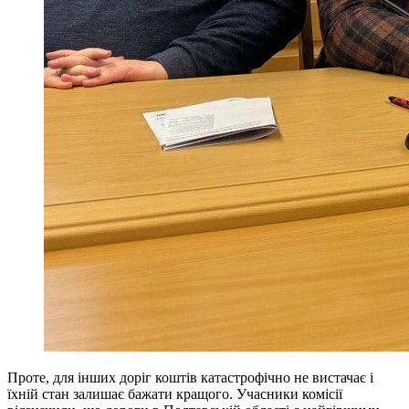
Проте, для інших доріг коштів катастрофічно не вистачає і
їхній стан залишає бажати кращого. Учасники комісії