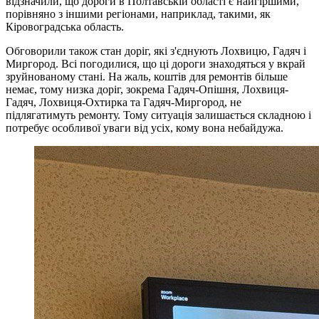
відзначили, що дороги в Полтавській області є найгіршими,
порівняно з іншими регіонами, наприклад, такими, як
Кіровоградська область.
Обговорили також стан доріг, які з'єднують Лохвицю, Гадяч і
Миргород. Всі погодилися, що ці дороги знаходяться у вкрай
зруйнованому стані. На жаль, коштів для ремонтів більше
немає, тому низка доріг, зокрема Гадяч-Опішня, Лохвиця-
Гадяч, Лохвиця-Охтирка та Гадяч-Миргород, не
підлягатимуть ремонту. Тому ситуація залишається складною і
потребує особливої уваги від усіх, кому вона небайдужа.