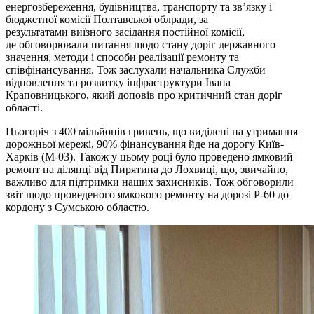
енергозбереження, будівництва, транспорту та зв’язку і
бюджетної комісії Полтавської облради, за
результатами виїзного засідання постійної комісії,
де обговорювали питання щодо стану доріг державного
значення, методи і способи реалізації ремонту та
співфінансування. Тож заслухали начальника Служби
відновлення та розвитку інфраструктури Івана
Краповницького, який доповів про критичний стан доріг
області.
Цьогоріч з 400 мільйонів гривень, що виділені на утримання
дорожньої мережі, 90% фінансування йде на дорогу Київ-
Харків (М-03). Також у цьому році було проведено ямковий
ремонт на ділянці від Пирятина до Лохвиці, що, звичайно,
важливо для підтримки наших захисників. Тож обговорили
звіт щодо проведеного ямкового ремонту на дорозі Р-60 до
кордону з Сумською областю.