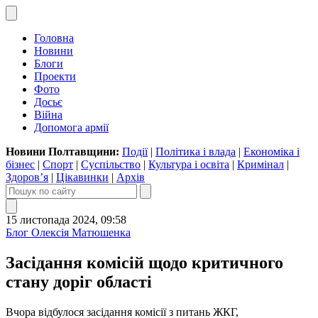
Головна
Новини
Блоги
Проекти
Фото
Досьє
Війна
Допомога армії
Новини Полтавщини:
Події
|
Політика і влада
|
Економіка і
бізнес
|
Спорт
|
Суспільство
|
Культура і освіта
|
Кримінал
|
Здоров’я
|
Цікавинки
|
Архів
15 листопада 2024, 09:58
Блог Олексія Матюшенка
Засідання комісій щодо критичного
стану доріг області
Вчора відбулося засідання комісії з питань ЖКГ,