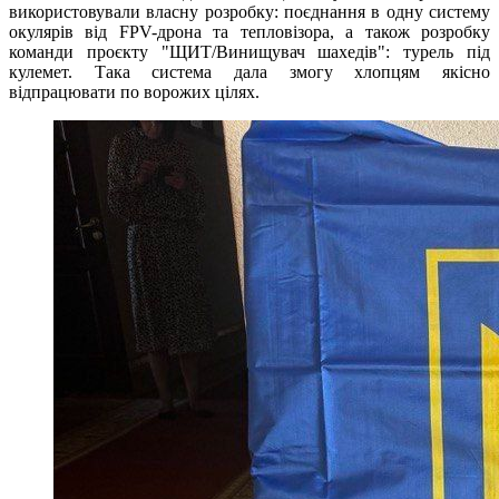
використовували власну розробку: поєднання в одну систему
окулярів від FPV-дрона та тепловізора, а також розробку
команди проєкту "ЩИТ/Винищувач шахедів": турель під
кулемет. Така система дала змогу хлопцям якісно
відпрацювати по ворожих цілях.