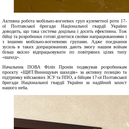
Активна робота мобільно-вогневих груп кулеметної роти 17-
ої Полтавської бригади Національної гвардії України
доводить, що така система доцільна і досить ефективна. Тож
бійці та розробники готові ділитися своїми напрацюваннями і
з іншими мобільно-вогневими групами. Адже поєднання
зусиль в таких допрацюваннях дають змогу нашим воїнам
більш якісно відпрацьовувати по повітряних цілях типу
«шахед».
Начальник ПОВА Філіп Пронін подякував розробникам
проєкту «ЩИТ/Винищувач шахедів» за активну позицію та
підтримку військових ЗСУ та ППО, а бійцям 17-ої Полтавської
бригади Національної гвардії України за надійний захист
нашого неба.