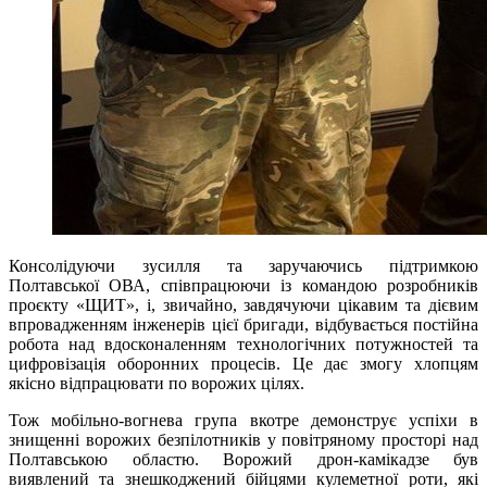
Консолідуючи зусилля та заручаючись підтримкою
Полтавської ОВА, співпрацюючи із командою розробників
проєкту «ЩИТ», і, звичайно, завдячуючи цікавим та дієвим
впровадженням інженерів цієї бригади, відбувається постійна
робота над вдосконаленням технологічних потужностей та
цифровізація оборонних процесів. Це дає змогу хлопцям
якісно відпрацювати по ворожих цілях.
Тож мобільно-вогнева група вкотре демонструє успіхи в
знищенні ворожих безпілотників у повітряному просторі над
Полтавською областю. Ворожий дрон-камікадзе був
виявлений та знешкоджений бійцями кулеметної роти, які