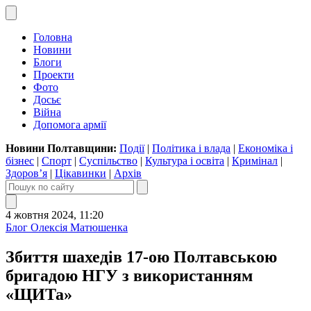
Головна
Новини
Блоги
Проекти
Фото
Досьє
Війна
Допомога армії
Новини Полтавщини:
Події
|
Політика і влада
|
Економіка і
бізнес
|
Спорт
|
Суспільство
|
Культура і освіта
|
Кримінал
|
Здоров’я
|
Цікавинки
|
Архів
4 жовтня 2024, 11:20
Блог Олексія Матюшенка
Збиття шахедів 17-ою Полтавською
бригадою НГУ з використанням
«ЩИТа»