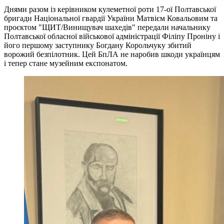
Днями разом із керівником кулеметної роти 17-ої Полтавської
бригади Національної гвардії України Матвієм Ковальовим та
проєктом "ЩИТ/Винищувач шахедів" передали начальнику
Полтавської обласної військової адміністрації Філіпу Проніну і
його першому заступнику Богдану Корольчуку збитий
ворожий безпілотник. Цей БпЛА не наробив шкоди українцям
і тепер стане музейним експонатом.