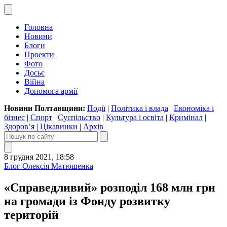
Головна
Новини
Блоги
Проекти
Фото
Досьє
Війна
Допомога армії
Новини Полтавщини:
Події
|
Політика і влада
|
Економіка і
бізнес
|
Спорт
|
Суспільство
|
Культура і освіта
|
Кримінал
|
Здоров’я
|
Цікавинки
|
Архів
8 грудня 2021, 18:58
Блог Олексія Матюшенка
«Справедливий» розподіл 168 млн грн
на громади із Фонду розвитку
територій