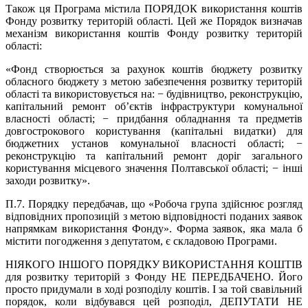
Також ця Програма містила ПОРЯДОК використання коштів
Фонду розвитку територій області. Цей же Порядок визначав
механізм використання коштів Фонду розвитку територій
області:
«Фонд створюється за рахунок коштів бюджету розвитку
обласного бюджету з метою забезпечення розвитку територій
області та використовується на: − будівництво, реконструкцію,
капітальний ремонт об’єктів інфраструктури комунальної
власності області; − придбання обладнання та предметів
довгострокового користування (капітальні видатки) для
бюджетних установ комунальної власності області; −
реконструкцію та капітальний ремонт доріг загального
користування місцевого значення Полтавської області; − інші
заходи розвитку».
П.7. Порядку передбачав, що «Робоча група здійснює розгляд
відповідних пропозицій з метою відповідності поданих заявок
напрямкам використання Фонду». Форма заявок, яка мала б
містити погодження з депутатом, є складовою Програми.
НІЯКОГО ІНШОГО ПОРЯДКУ ВИКОРИСТАННЯ КОШТІВ
для розвитку територій з Фонду НЕ ПЕРЕДБАЧЕНО. Його
просто придумали в ході розподілу коштів. І за той свавільний
порядок, коли відбувався цей розподіл, ДЕПУТАТИ НЕ