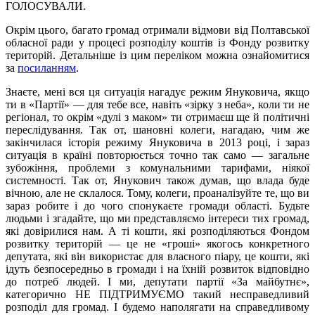
ГОЛОСУВАЛИ.
Окрім цього, багато громад отримали відмови від Полтавської
обласної ради у процесі розподілу коштів із Фонду розвитку
територій. Детальніше із цим переліком можна ознайомитися
за
посиланням
.
Знаєте, мені вся ця ситуація нагадує режим Януковича, якщо
ти в «Партії» — для тебе все, навіть «зірку з неба», коли ти не
регіонал, то окрім «дулі з маком» ти отримаєш ще й політичні
переслідування. Так от, шановні колеги, нагадаю, чим же
закінчилася історія режиму Януковича в 2013 році, і зараз
ситуація в країні повторюється точно так само — загальне
зубожіння, проблеми з комунальними тарифами, ніякої
системності. Так от, Янукович також думав, що влада буде
вічною, але не склалося. Тому, колеги, проаналізуйте те, що ви
зараз робите і до чого спонукаєте громади області. Будьте
людьми і згадайте, що ми представляємо інтереси тих громад,
які довірилися нам. А ті кошти, які розподіляються Фондом
розвитку територій — це не «гроші» якогось конкретного
депутата, які він використає для власного піару, це кошти, які
ідуть безпосередньо в громади і на їхній розвиток відповідно
до потреб людей. І ми, депутати партії «За майбутнє»,
категорично НЕ ПІДТРИМУЄМО такий несправедливий
розподіл для громад. І будемо наполягати на справедливому