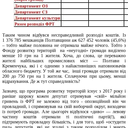
Таким чином відбувся несправедливий розподіл коштів. Із
1 376 785 мешканців Полтавщини аж 627 452 чоловік (45,6%)
– тобто майже половина не отримала майже нічого. Тобто з
Фонду розвитку територій на «неугодні» громади виділено
менше 10 грн на 1 жителя. Хоча, до слова, це переважно
жителі найбільших промислових міст — Полтави і
Кременчука, які і є одними з найактивніших наповнювачів
обласного бюджету. У той же час, інші громади отримали від
200 до 750 грн на 1 жителя. Сплачуючи при цьому, менші
відрахування. Де ж тут справедливість?
Зазначу, що програма розвитку територій існує з 2017 року і
раніше щороку кожен депутат отримував «свій» мільйон
гривень із ФРТ не залежно від того - опозиційний він чи
провладний, і спрямовував на свій виборчий округ, виходячи
із потреб громади. Але цьогоріч відбулося «диво» — левову
частину коштів отримали ті політичні партії(!), які
підтримують провладну більшість, і для того, щоб «остудити
пил» депутатів, які не згодні з таким розподілом і мають