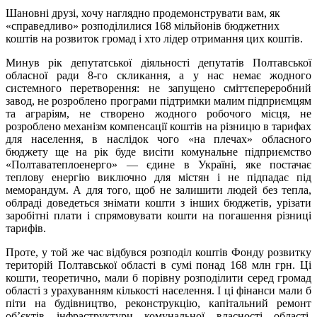
Шановні друзі, хочу наглядно продемонструвати вам, як
«справедливо» розподілилися 168 мільйонів бюджетних
коштів на розвиток громад і хто лідер отримання цих коштів.
Минув рік депутатської діяльності депутатів Полтавської
обласної ради 8-го скликання, а у нас немає жодного
системного перетворення: не запущено сміттєпереробний
завод, не розроблено програми підтримки малим підприємцям
та аграріям, не створено жодного робочого місця, не
розроблено механізм компенсації коштів на різницю в тарифах
для населення, в наслідок чого «на плечах» обласного
бюджету ще на рік буде висіти комунальне підприємство
«Полтаватеплоенерго» — єдине в Україні, яке постачає
теплову енергію виключно для містян і не підпадає під
меморандум. А для того, щоб не залишити людей без тепла,
облраді доведеться знімати кошти з інших бюджетів, урізати
заробітні плати і спрямовувати кошти на погашення різниці
тарифів.
Проте, у той же час відбувся розподіл коштів Фонду розвитку
територій Полтавської області в сумі понад 168 млн грн. Ці
кошти, теоретично, мали б порівну розподілити серед громад
області з урахуванням кількості населення. І ці фінанси мали б
піти на будівництво, реконструкцію, капітальний ремонт
об’єктів інфраструктури комунальної власності області,