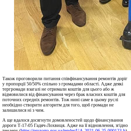
Також проговорили питання співфінансування ремонтів доріг
у пропорції 50/50% спільно з громадами області. Адже деякі
тергромади взагалі не отримали коштів для цього або ж
відмовилися від фінансування через брак власних коштів для
поточних середніх ремонтів. Тож нині саме в цьому руслі
необхідно створити алгоритм для того, щоб громади не
залишилися ні з чим.
А ще вдалося досягнути домовленостей щодо фінансування
дороги Т-17-05 Гадяч-Лохвиця. Адже на її відновлення, згідно
тендеру (
https://prozorro.gov.ua/tender/UA-2021-06-25-000123-b
),