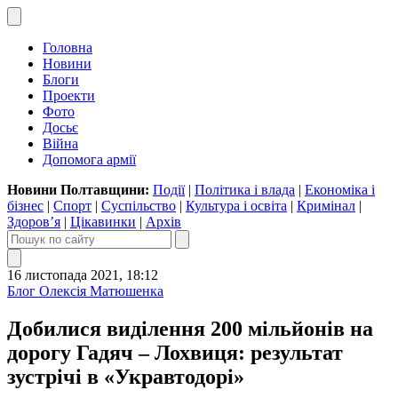
Головна
Новини
Блоги
Проекти
Фото
Досьє
Війна
Допомога армії
Новини Полтавщини:
Події
|
Політика і влада
|
Економіка і
бізнес
|
Спорт
|
Суспільство
|
Культура і освіта
|
Кримінал
|
Здоров’я
|
Цікавинки
|
Архів
16 листопада 2021, 18:12
Блог Олексія Матюшенка
Добилися виділення 200 мільйонів на
дорогу Гадяч – Лохвиця: результат
зустрічі в «Укравтодорі»