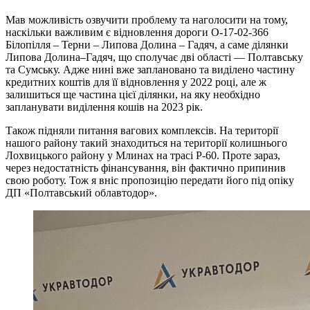
Мав можливість озвучити проблему та наголосити на тому,
наскільки важливим є відновлення дороги О-17-02-366
Білопілля – Терни – Липова Долина – Гадяч, а саме ділянки
Липова Долина–Гадяч, що сполучає дві області — Полтавську
та Сумську. Адже нині вже заплановано та виділено частину
кредитних коштів для її відновлення у 2022 році, але ж
залишиться ще частина цієї ділянки, на яку необхідно
запланувати виділення кошів на 2023 рік.
Також підняли питання вагових комплексів. На території
нашого району такий знаходиться на території колишнього
Лохвицького району у Млинах на трасі Р-60. Проте зараз,
через недостатність фінансування, він фактично припинив
свою роботу. Тож я вніс пропозицію передати його під опіку
ДП «Полтавський облавтодор».