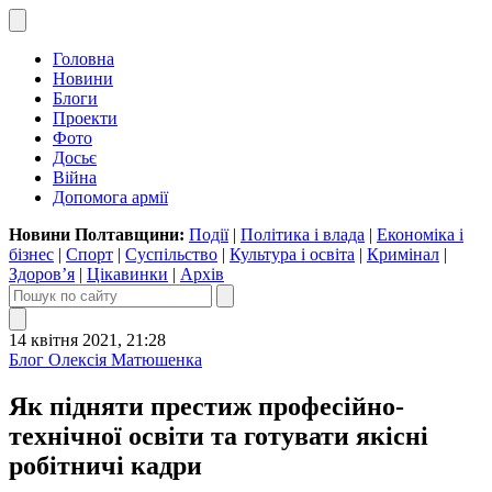
Головна
Новини
Блоги
Проекти
Фото
Досьє
Війна
Допомога армії
Новини Полтавщини:
Події
|
Політика і влада
|
Економіка і
бізнес
|
Спорт
|
Суспільство
|
Культура і освіта
|
Кримінал
|
Здоров’я
|
Цікавинки
|
Архів
14 квітня 2021, 21:28
Блог Олексія Матюшенка
Як підняти престиж професійно-
технічної освіти та готувати якісні
робітничі кадри