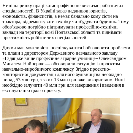
Нині на ринку праці катастрофічно не вистачає робітничих
спеціальностей. В Україні зараз надлишок юристів,
економістів, фінансистів, а немає банально кому сісти на
трактора, відремонтувати техніку чи збудувати будинок. Тому
обов’язково потрібно підтримувати професійно-технічні
заклади на території всієї Полтавської області та піднімати
престижність робітничих спеціальностей.
Днями мав можливість поспілкуватися і обговорити проблеми
та плани з директором Державного навчального закладу
«Гадяцьке вище професійне аграрне училище» Олександром
Мигалем. Найперше — обговорили ситуацію із проєктом
навчально-виробничого комплексу.
З
гідно проєктно-
кошторисної документації для його будівництва необхідно
понад 53 млн грн, з яких 13 млн грн вже використано. Нині
необхідно залучити 40 млн грн для завершення і введення в
експлуатацію цього проєкту.