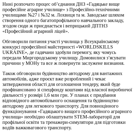
Нині розпочато процес об’єднання ДНЗ «Гадяцьке вище
професійне аграрне училище» з Професійно-технічними
училищами №27 і №32 м. Лохвиця та м. Заводське шляхом
створення одного багатопрофільного навчального закладу,
згодом сюди ж приєднається і веприцький ДПТНЗ
«Професійний аграрний ліцей».
Обговорили питання участі училища у Всеукраїнському
конкурсі професійної майстерності «WORLDSKILLS
UKRAINE», де гадячани здобули перемогу, яку чомусь
передали Миргородському училищу. Домовилися з’ясувати
причини у МОНу та все ж повернути заслужене визнання.
Також обговорили будівництво автодрому для вантажних
автомобілів, адже проєкт вже розроблений і чекає
затвердження області для оголошення тендеру, який буде
профінансовано зі спецфонду коштами від власної виробничої
діяльності у розмірі 1,6 млн грн. У планах є придбання
відповідного автомобільного оснащення та будівництво
автодрому для легкового транспорту. Для повноцінного
функціонування «Гадяцького вищого професійного аграрного
училища» необхідно облаштувати STEM-лабораторії для
профільної освіти та тренажери-симулятори для підготовки
водіїв важковагового транспорту.