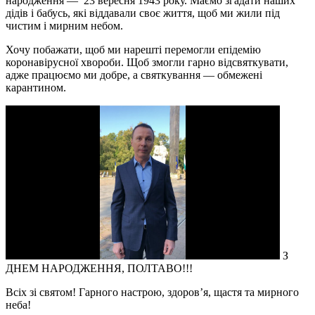
народження — 23 вересня 1943 року. Маємо згадати наших
дідів і бабусь, які віддавали своє життя, щоб ми жили під
чистим і мирним небом.
Хочу побажати, щоб ми нарешті перемогли епідемію
коронавірусної хвороби. Щоб змогли гарно відсвяткувати,
адже працюємо ми добре, а святкування — обмежені
карантином.
З
ДНЕМ НАРОДЖЕННЯ, ПОЛТАВО!!!
Всіх зі святом! Гарного настрою, здоров’я, щастя та мирного
неба!