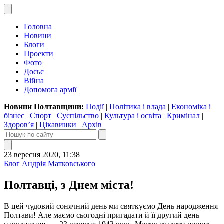
Головна
Новини
Блоги
Проекти
Фото
Досьє
Війна
Допомога армії
Новини Полтавщини:
Події
|
Політика і влада
|
Економіка і
бізнес
|
Спорт
|
Суспільство
|
Культура і освіта
|
Кримінал
|
Здоров’я
|
Цікавинки
|
Архів
23 вересня 2020, 11:38
Блог Андрія Матковського
Полтавці, з Днем міста!
В цей чудовий сонячний день ми святкуємо День народження
Полтави! Але маємо сьогодні пригадати й її другий день