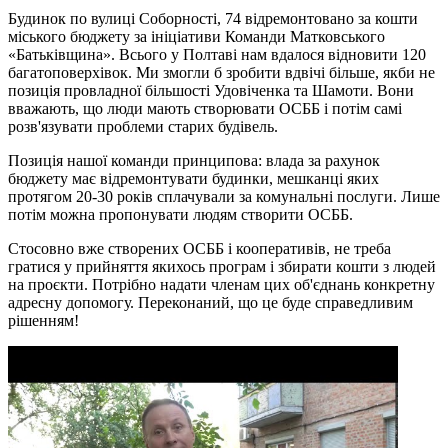
Будинок по вулиці Соборності, 74 відремонтовано за кошти
міського бюджету за ініціативи Команди Матковського
«Батьківщина». Всього у Полтаві нам вдалося відновити 120
багатоповерхівок. Ми змогли б зробити вдвічі більше, якби не
позиція провладної більшості Удовіченка та Шамоти. Вони
вважають, що люди мають створювати ОСББ і потім самі
розв'язувати проблеми старих будівель.
Позиція нашої команди принципова: влада за рахунок
бюджету має відремонтувати будинки, мешканці яких
протягом 20-30 років сплачували за комунальні послуги. Лише
потім можна пропонувати людям створити ОСББ.
Стосовно вже створених ОСББ і кооперативів, не треба
гратися у прийняття якихось програм і збирати кошти з людей
на проєкти. Потрібно надати членам цих об'єднань конкретну
адресну допомогу. Переконаний, що це буде справедливим
рішенням!