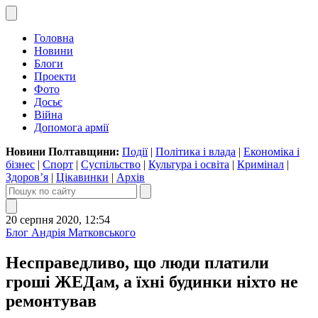
Головна
Новини
Блоги
Проекти
Фото
Досьє
Війна
Допомога армії
Новини Полтавщини:
Події
|
Політика і влада
|
Економіка і
бізнес
|
Спорт
|
Суспільство
|
Культура і освіта
|
Кримінал
|
Здоров’я
|
Цікавинки
|
Архів
20 серпня 2020, 12:54
Блог Андрія Матковського
Несправедливо, що люди платили
гроші ЖЕДам, а їхні будинки ніхто не
ремонтував