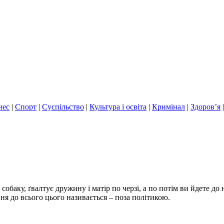
нес
|
Спорт
|
Суспільство
|
Культура і освіта
|
Кримінал
|
Здоров’я
обаку, ґвалтує дружину і матір по черзі, а по потім ви йдете до н
ння до всього цього називається – поза політикою.