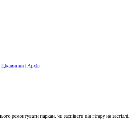
|
Цікавинки
|
Архів
ього ремонтувати паркан, чи заспівати під гітару на застіллі,