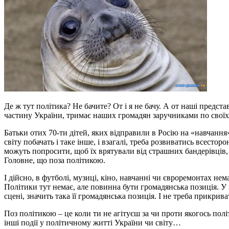
Де ж тут політика? Не бачите? От і я не бачу. А от наші предст
частину України, тримає наших громадян заручниками по своїх 
Батьки отих 70-ти дітей, яких відправили в Росію на «навчання»
світу побачать і таке інше, і взагалі, треба розвиватись всесто
можуть попросити, щоб їх врятували від страшних бандерівців, а
Головне, що поза політикою.
І дійсно, в футболі, музиці, кіно, навчанні чи євроремонтах не
Політики тут немає, але повинна бути громадянська позиція. У к
сцені, значить така її громадянська позиція. І не треба прикрив
Поз політикою – це коли ти не агітуєш за чи проти якогось політ
інші події у політичному житті України чи світу…