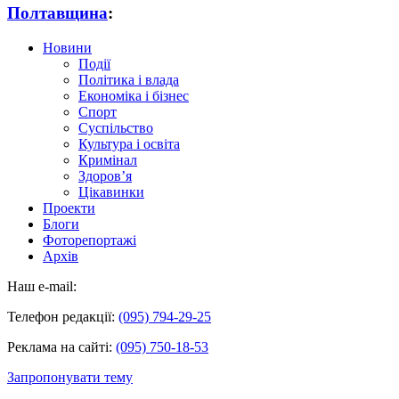
Полтавщина
:
Новини
Події
Політика і влада
Економіка і бізнес
Спорт
Суспільство
Культура і освіта
Кримінал
Здоров’я
Цікавинки
Проекти
Блоги
Фоторепортажі
Архів
Наш e-mail:
Телефон редакції:
(095) 794-29-25
Реклама на сайті:
(095) 750-18-53
Запропонувати тему