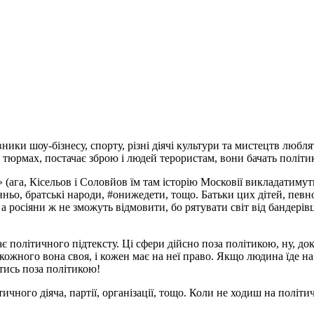
авники шоу-бізнесу, спорту, різні діячі культури та мистецтв лю
тюрмах, постачає зброю і людей терористам, вони бачать політик
 (ага, Кісельов і Соловйов їм там історію Московії викладатимуть
ронньо, братські народи, #онижедети, тощо. Батьки цих дітей, пев
 росіяни ж не зможуть відмовити, бо рятувати світ від бандерівц
має політичного підтексту. Ці сфери дійсно поза політикою, ну, до
ожного вона своя, і кожен має на неї право. Якщо людина їде на 
атись поза політикою!
ичного діяча, партії, організації, тощо. Коли не ходиш на політи