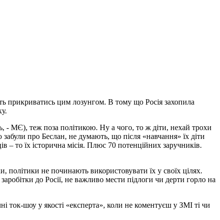
блять прикриватись цим лозунгом. В тому що Росія захопила
у.
, - МЄ), теж поза політикою. Ну а чого, то ж діти, нехай трохи
но забули про Беслан, не думають, що після «навчання» їх діти
ів – то їх історична місія. Плюс 70 потенційних заручників.
ки, політики не починають використовувати їх у своїх цілях.
заробітки до Росії, не важливо мести підлоги чи дерти горло на
чні ток-шоу у якості «експерта», коли не коментуєш у ЗМІ ті чи