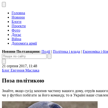
Головна
Новини
Блоги
Проекти
Фото
Досьє
Війна
Допомога армії
Новини Полтавщини:
Події
|
Політика і влада
|
Економіка і біз
21 серпня 2017, 11:48
Блог Евгения Маслака
Поза політикою
Знайте, якщо сусід захопив частину вашого дому, отруїв вашого с
чи у футбол побігати за його команду, то в Україні ваше ставле