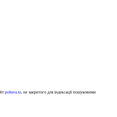
айт
poltava.to
, не закритого для індексації пошуковими