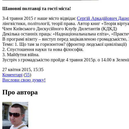
Шановні полтавці та гості міста!
3-4 травня 2015 г наше місто відвідає
Сергій Аркадійович Дац
лінгвістики, політології, теорії права. Автор книг «Теорія вірт
Член Київського Дискусійного Клубу Дилетантів (КДКД)
Декілька останніх праць: «Наднаціональнальна еліта», «Практич
В програмі візиту – виступ перед зацікавленою громадськістю, 
Теми: 1. Що там за горизонтом? (фронтир людської цивілізації)
2. Спустошення науки та нова філософія.
3. Майбутня війна.
Зустріч з громадськістю пройде 4 травня 2015р. о 14.00 в Зелен
27 квітня 2015, 15:35
Коментарі
(
55
)
Вислови свою думку!
Про автора