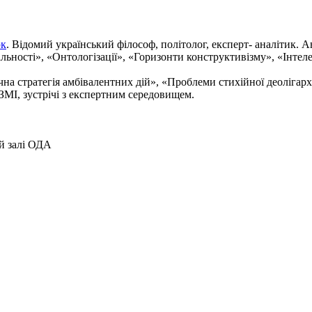
юк
. Відомий український філософ, політолог, експерт- аналітик. А
уальності», «Онтологізації», «Горизонти конструктивізму», «Інтел
на стратегія амбівалентних дій», «Проблеми стихійної деолігархі
ЗМІ, зустрічі з експертним середовищем.
ій залі ОДА