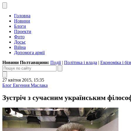
Головна
Новини
Блоги
Проекти
Фото
Досьє
Війна
Допомога армії
Новини Полтавщини:
Події
|
Політика і влада
|
Економіка і біз
27 квітня 2015, 15:35
Блог Евгения Маслака
Зустріч з сучасним українським філос