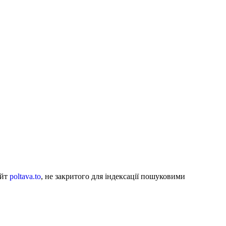
айт
poltava.to
, не закритого для індексації пошуковими