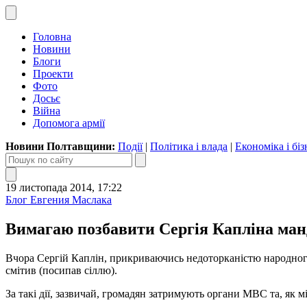
Головна
Новини
Блоги
Проекти
Фото
Досьє
Війна
Допомога армії
Новини Полтавщини:
Події
|
Політика і влада
|
Економіка і біз
19 листопада 2014, 17:22
Блог Евгения Маслака
Вимагаю позбавити Сергія Капліна ман
Вчора Сергій Каплін, прикриваючись недоторканістю народного 
смітив (посипав сіллю).
За такі дії, зазвичай, громадян затримують органи МВС та, як м