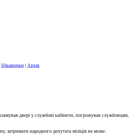
|
Цікавинки
|
Архів
иламував двері у службові кабінети, погрожував службовцям,
ону, затримати народного депутата міліція не може.