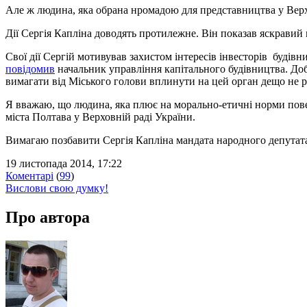
Але ж людина, яка обрана нромадою для представництва у Верх
Дії Сергія Капліна доводять протилежне. Він показав яскрави
Свої дії Сергій мотивував захистом інтересів інвесторів будів
повідомив
начальник управління капітального будівництва. Добр
вимагати від Міського голови вплинути на цей орган дещо не 
Я вважаю, що людина, яка плює на морально-етичні норми пове
міста Полтава у Верховній раді України.
Вимагаю позбавити Сергія Капліна мандата народного депутат
19 листопада 2014, 17:22
Коментарі
(
99
)
Вислови свою думку!
Про автора