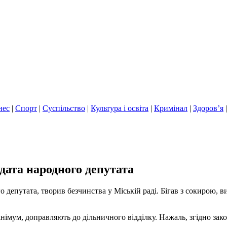
нес
|
Спорт
|
Суспільство
|
Культура і освіта
|
Кримінал
|
Здоров’я
дата народного депутата
депутата, творив безчинства у Міській раді. Бігав з сокирою, в
інімум, доправляють до дільничного відділку. Нажаль, згідно зак