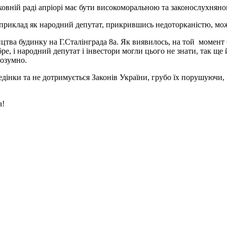
овній раді апріорі має бути високоморальною та законослухняно
й приклад як народний депутат, прикрившись недоторканістю, мо
ництва будинку на Г.Сталінграда 8а. Як виявилось, на той момен
е, і народний депутат і інвестори могли цього не знати, так ще й
розумно.
дінки та не дотримується Законів України, грубо їх порушуючи,
а!