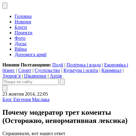
Головна
Новини
Блоги
Проекти
Фото
Досьє
Війна
Допомога армії
Новини Полтавщини:
Події
|
Політика і влада
|
Економіка і
бізнес
|
Спорт
|
Суспільство
|
Культура і освіта
|
Кримінал
|
Здоров’я
|
Цікавинки
|
Архів
23 жовтня 2014, 22:05
Блог Евгения Маслака
Почему модератор трет коменты
(Осторожно, ненормативная лексика)
Спрашивали, вот нашел ответ