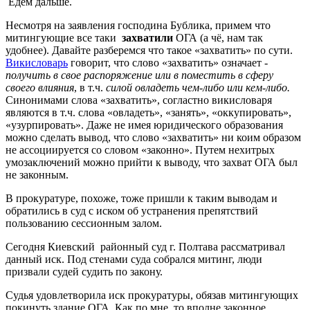
Едем дальше.
Несмотря на заявления господина Бублика, примем что
митингующие все таки
захватили
ОГА (а чё, нам так
удобнее). Давайте разберемся что такое «захватить» по сути.
Викисловарь
говорит, что слово «захватить» означает -
получить в свое распоряжение или в поместить в сферу
своего влияния
, в т.ч.
силой овладеть чем-либо или кем-либо.
Синонимами слова «захватить», согластно викисловаря
являются в т.ч. слова «овладеть», «занять», «оккупировать»,
«узурпировать». Даже не имея юридического образования
можно сделать вывод, что слово «захватить» ни коим образом
не ассоциируется со словом «законно». Путем нехитрых
умозаключений можно прийти к выводу, что захват ОГА был
не законным.
В прокуратуре, похоже, тоже пришли к таким выводам и
обратились в суд с иском об устранения препятствий
пользованию сессионным залом.
Сегодня Киевский районный суд г. Полтава рассматривал
данный иск. Под стенами суда собрался митинг, люди
призвали судей судить по закону.
Судья удовлетворила иск прокуратуры, обязав митингующих
покинуть здание ОГА. Как по мне, то вполне законное