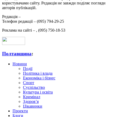
користувачами сайту. Редакція не завжди поділяє погляди
авторів публікацій.
Редакція –
Телефон редакції –
(095) 794-29-25
Реклама на сайті –
,
(095) 750-18-53
Полтавщина
:
Новини
Події
Політика і влада
Економіка і бізнес
Спорт
Суспільство
Культура і освіта
Кримінал
Здоров’я
Цікавинки
Проекти
Блоги