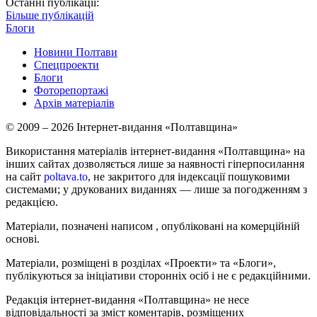
Останні публікації:
Більше публікацій
Блоги
Новини Полтави
Спецпроекти
Блоги
Фоторепортажі
Архів матеріалів
© 2009 – 2026 Інтернет-видання «Полтавщина»
Використання матеріалів інтернет-видання «Полтавщина» на
інших сайтах дозволяється лише за наявності гіперпосилання
на сайт
poltava.to
, не закритого для індексації пошуковими
системами; у друкованих виданнях — лише за погодженням з
редакцією.
Матеріали, позначені написом
, опубліковані на комерційній
основі.
Матеріали, розміщені в розділах «Проекти» та «Блоги»,
публікуються за ініціативи сторонніх осіб і не є редакційними.
Редакція інтернет-видання «Полтавщина» не несе
відповідальності за зміст коментарів, розміщених