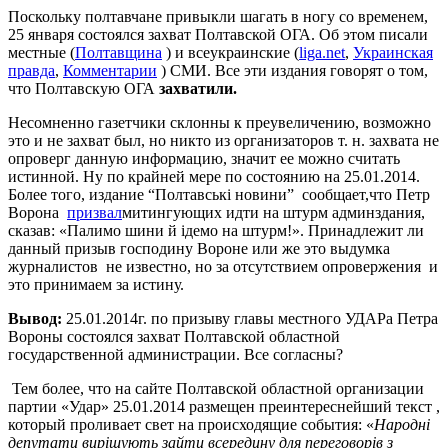
Поскольку полтавчане привыкли шагать в ногу со временем,
25 января состоялся захват Полтавской ОГА. Об этом писали
местные (
Полтавщина
) и всеукраинские (
liga.net
,
Украинская
правда
,
Комментарии
) СМИ. Все эти издания говорят о том,
что Полтавскую ОГА
захватили.
Несомненно газетчики склонны к преувеличению, возможно
это и не захват был, но никто из организаторов т. н. захвата не
опроверг данную информацию, значит ее можно считать
истинной. Ну по крайней мере по состоянию на 25.01.2014.
Более того, издание “Полтавські новини” сообщает,что Петр
Ворона
призвал
митингующих идти на штурм админздания,
сказав: «Палимо шини й ідемо на штурм!». Принадлежит ли
данный призыв господину Вороне или же это выдумка
журналистов не известно, но за отсутствием опровержения и
это принимаем за истину.
Вывод:
25.01.2014г. по призыву главы местного УДАРа Петра
Вороны состоялся захват Полтавской областной
государственной администрации. Все согласны?
Тем более, что на сайте Полтавской областной организации
партии «Удар» 25.01.2014 размещен преинтереснейший текст ,
который проливает свет на происходящие события: «
Народні
депутати вирішують зайти всередину для переговорів з