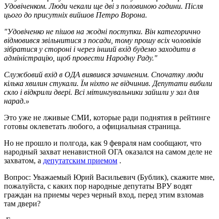
Удовіченком. Люди чекали ще дві з половиною години. Після
цього до присутніх вийшов Петро Ворона.
"Удовіченко не пішов на жодні поступки. Він категорично
відмовився звільнитися з посади, тому прошу всіх чоловіків
зібратися у стороні і через інший вхід будемо заходити в
адміністрацію, щоб провести Народну Раду."
Службовий вхід в ОДА виявився зачиненим. Спочатку люди
кілька хвилин стукали. Їм ніхто не відчинив. Депутати вибили
скло і відкрили двері. Всі мітингувальники зайшли у зал для
нарад.»
Это уже не лживые СМИ, которые ради поднятия в рейтинге
готовы оклеветать любого, а официальная страница.
Но не прошло и полгода, как 9 февраля нам сообщают, что
народный захват ненавистной ОГА оказался на самом деле не
захватом, а
депутатским приемом
.
Вопрос: Уважаемый Юрий Васильевич (Бублик), скажите мне,
пожалуйста, с каких пор народные депутаты ВРУ водят
граждан на приемы через черный вход, перед этим взломав
там двери?