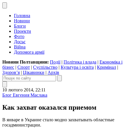
Головна
Новини
Блоги
Проекти
Фото
Досьє
Війна
Допомога армії
Новини Полтавщини:
Події
|
Політика і влада
|
Економіка і
бізнес
|
Спорт
|
Суспільство
|
Культура і освіта
|
Кримінал
|
Здоров’я
|
Цікавинки
|
Архів
10 лютого 2014, 22:11
Блог Евгения Маслака
Как захват оказался приемом
В январе в Украине стало модно захватывать областные
госадминистрации.