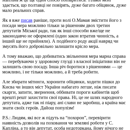
здається, що полтавці не повірять, дуже багато обіцянок, дуже
мало реальних справ.
Як я вже
писав
раніше, проти волі О.Мамая змістити його з
посади мера можливо тільки за рішенням двох третин
депутатів Міської ради, так як інші способи вже/ще не
законодавчо не оформлені (один закон втратив чинність, а
інший ще не прийняли). А подібного роду акції навряд чи
змусять його добровільно залишити крісло мера.
А тому вважаю, що добиватись звільнення мера марна справа
— перебуваючи у здоровому глузді з власної ініціативи він не
залишить свою посаду. Інша річ боротися з рішеннями — це
можливо, і не тільки можливо, а й треба робити.
Але збирати мітинги, хоронити обіцянки, ходити пішки до
Києва чи інших міст України набагато легше, ніж писати
скарги, запити, звернення, оббивати пороги кабінетів щоб
врешті решт захистити свої права. Ні, це не шлях народного
депутата, адже так ні піару, ані слави не заробиш, а країна має
знати своїх героїв. Дайош популізм!
P.S.:
Людям, які все ж підуть на “похорон”,
перевірити
наявність дозволів на поховання чи земляні роботи у С.
Капліна, а то він депутат, особа недоторкана, йому нічого не