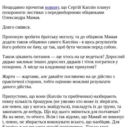
Нещодавно прочитав
новину
, що Сергій Каплін планує
похоронити листівки з передвиборними обіцянками
Олександра Мамая.
Довго сміявся.
Пропоную зробити братську могилу, та до обіцянок Мамая
додати також обіцянки самого Капліна - я щось результатів
його роботи не бачу, це так, щоб бути чесним перед собою.
Також цікавить питання — ще хтось на це ведеться? Дорослий
дядько закликає інших дорослих дядьків і тіток погратися у
похорони. А місце на кладовищі вже прикупив?
Жарти — жартами, але давайте поглянемо на це дійство з
практичної сторони, тобто оцінимо можливі результати
даного дійства.
Припустимо, що вони (Каплін та прибічники) назбирають
певну кількість брошурок (не уявляю хто може їх зберігати,
але певен, що у когось знайдуться), покладуть їх до труни, та
закопають де-небудь. Що від цього зміниться для полтавчан?
Як на мене, то нічого. Всім і так відомо, що Мамай не виконує
і, певно, не збирається виконувати всього, що наобіцяв. Для
Капліна ж це ще один спосіб попіаритись. Тільки мені