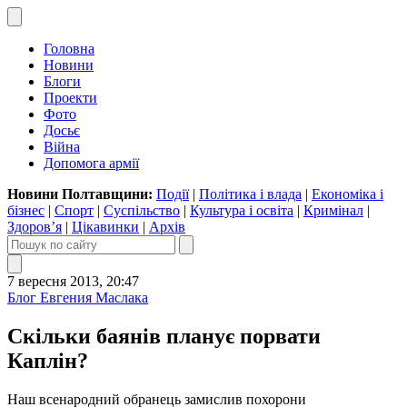
Головна
Новини
Блоги
Проекти
Фото
Досьє
Війна
Допомога армії
Новини Полтавщини:
Події
|
Політика і влада
|
Економіка і
бізнес
|
Спорт
|
Суспільство
|
Культура і освіта
|
Кримінал
|
Здоров’я
|
Цікавинки
|
Архів
7 вересня 2013, 20:47
Блог Евгения Маслака
Скільки баянів планує порвати
Каплін?
Наш всенародний обранець замислив похорони