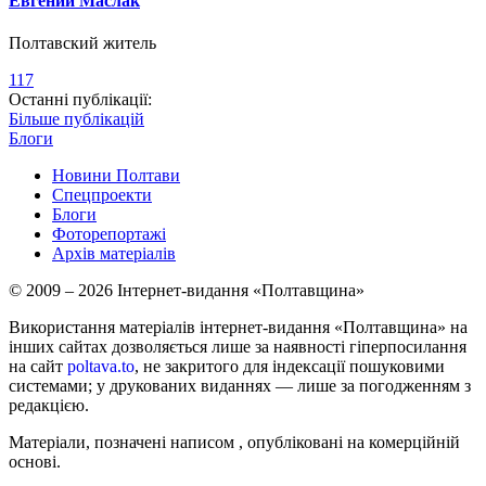
Евгений Маслак
Полтавский житель
117
Останні публікації:
Більше публікацій
Блоги
Новини Полтави
Спецпроекти
Блоги
Фоторепортажі
Архів матеріалів
© 2009 – 2026 Інтернет-видання «Полтавщина»
Використання матеріалів інтернет-видання «Полтавщина» на
інших сайтах дозволяється лише за наявності гіперпосилання
на сайт
poltava.to
, не закритого для індексації пошуковими
системами; у друкованих виданнях — лише за погодженням з
редакцією.
Матеріали, позначені написом
, опубліковані на комерційній
основі.