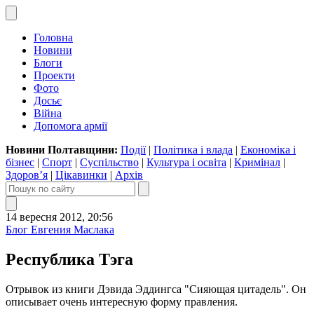
Головна
Новини
Блоги
Проекти
Фото
Досьє
Війна
Допомога армії
Новини Полтавщини:
Події
|
Політика і влада
|
Економіка і
бізнес
|
Спорт
|
Суспільство
|
Культура і освіта
|
Кримінал
|
Здоров’я
|
Цікавинки
|
Архів
14 вересня 2012, 20:56
Блог Евгения Маслака
Республика Тэга
Отрывок из книги Дэвида Эддингса "Сияющая цитадель". Он
описывает очень интересную форму правления.