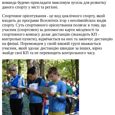
команда будемо прикладати максимум зусиль для розвитку
даного спорту у місті та регіоні.
Спортивне орієнтування - це вид циклічного спорту, який
входить до програми Всесвітніх ігор з неолімпійских видів
спорту. Суть спортивного орієнутвання полягає в тому, що
учасник (спортсмен) за допомогою карти місцевості та
спортивного компасу долає дистанцію (знаходить КП -
контрольні пункти), відмічається на них та закінчує дистанцію
на фініші. Переможцем у своїй віковій групі вважається
учасник, який здолає дистанцію швидше за інших, вірно
знайде свої КП та не перевищить контрольного часу.