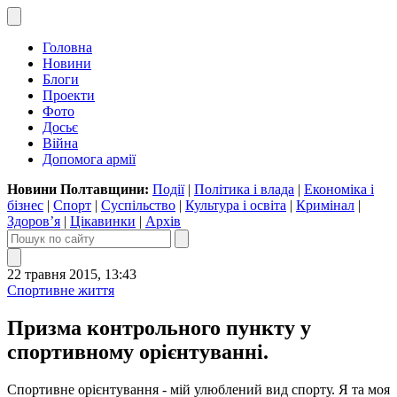
Головна
Новини
Блоги
Проекти
Фото
Досьє
Війна
Допомога армії
Новини Полтавщини:
Події
|
Політика і влада
|
Економіка і
бізнес
|
Спорт
|
Суспільство
|
Культура і освіта
|
Кримінал
|
Здоров’я
|
Цікавинки
|
Архів
22 травня 2015, 13:43
Спортивне життя
Призма контрольного пункту у
спортивному орієнтуванні.
Спортивне орієнтування - мій улюблений вид спорту. Я та моя