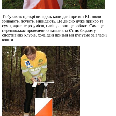
Та бувають прикрі випадки, коли дані призми КП люди
зривають, псують, викидають. Це дійсно дуже прикро та
сумн, адже не розумієш, навіщо вони це роблять.Саме це
перешкоджає проведенню змагань та б'є по бюджету
спортивних клубів, хоча дані призми ми купуємо за власні
кошти.