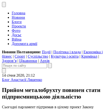
Головна
Новини
Блоги
Проекти
Фото
Досьє
Війна
Допомога армії
Новини Полтавщини:
Події
|
Політика і влада
|
Економіка і
бізнес
|
Спорт
|
Суспільство
|
Культура і освіта
|
Кримінал
|
Здоров’я
|
Цікавинки
|
Архів
14 січня 2020, 21:12
Блог Анастасії Ляшенко
Прийом металобрухту повинен стати
підприємницькою діяльністю
Сьогодні парламент підтримав в цілому проект Закону