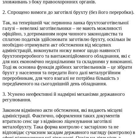
зловживань з боку правоохоронних органів.
2. Спрощено вимоги до заготівлі брухту (без його переробки).
Так, на теперішній час первинна ланка брухтозаготівельної
галузі – невеликі заготівельники – не мають можливості
офіційно, з дотриманням норм чинного законодавства та
сплатою податків здійснювати заготівлю брухту, оскільки їм
необхідно отримувати акт обстеження від місцевих
адміністрацій, виконувати низку вимог щодо наявності
брухтопереробного та вантажопідйомного обладнання, які є
для них економічно недоцільними та складними у виконанні.
Тоді як основна функція дрібних заготівельників – це зібрати
брухт у населення та передати його далі металургійним
переробникам, для чого взагалі не потрібна більшість з
передбаченого на сьогоднішній день обладнання.
3. Усунено неефективні й надмірні механізми державного
регулювання.
Законом відмінено акти обстеження, які видають місцеві
адміністрації. Фактично, оформлення таких документів
втратило сенс ще з відміною ліцензування заготівлі
металобрухту. Така форма контролю є застарілою та не
відповідає сучасним засадам державного нагляду (контролю) в
сфері підприємницької діяльності. Оскільки діяльність з