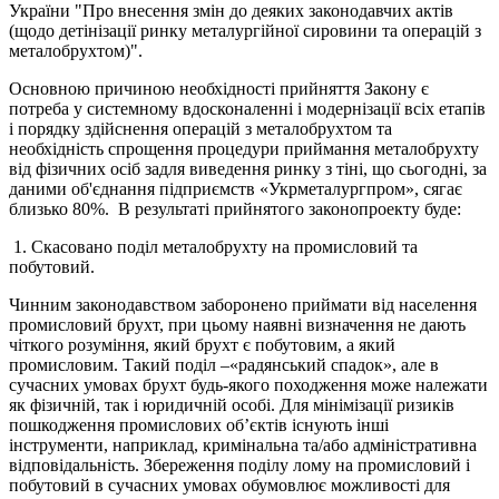
України "Про внесення змін до деяких законодавчих актів
(щодо детінізації ринку металургійної сировини та операцій з
металобрухтом)".
Основною причиною необхідності прийняття Закону є
потреба у системному вдосконаленні і модернізації всіх етапів
і порядку здійснення операцій з металобрухтом та
необхідність спрощення процедури приймання металобрухту
від фізичних осіб задля виведення ринку з тіні, що сьогодні, за
даними об'єднання підприємств «Укрметалургпром», сягає
близько 80%. В результаті прийнятого законопроекту буде:
1. Скасовано поділ металобрухту на промисловий та
побутовий.
Чинним законодавством заборонено приймати від населення
промисловий брухт, при цьому наявні визначення не дають
чіткого розуміння, який брухт є побутовим, а який
промисловим. Такий поділ –«радянський спадок», але в
сучасних умовах брухт будь-якого походження може належати
як фізичній, так і юридичній особі. Для мінімізації ризиків
пошкодження промислових об’єктів існують інші
інструменти, наприклад, кримінальна та/або адміністративна
відповідальність. Збереження поділу лому на промисловий і
побутовий в сучасних умовах обумовлює можливості для