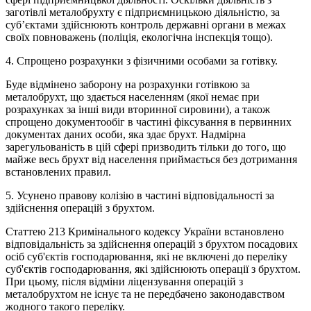
заготівлі металобрухту є підприємницькою діяльністю, за
суб’єктами здійснюють контроль державні органи в межах
своїх повноважень (поліція, екологічна інспекція тощо).
4. Спрощено розрахунки з фізичними особами за готівку.
Буде відмінено заборону на розрахунки готівкою за
металобрухт, що здається населенням (якої немає при
розрахунках за інші види вторинної сировини), а також
спрощено документообіг в частині фіксування в первинних
документах даних особи, яка здає брухт. Надмірна
зарегульованість в цій сфері призводить тільки до того, що
майже весь брухт від населення приймається без дотримання
встановлених правил.
5. Усунено правову колізію в частині відповідальності за
здійснення операцій з брухтом.
Статтею 213 Кримінального кодексу України встановлено
відповідальність за здійснення операцій з брухтом посадових
осіб суб'єктів господарювання, які не включені до переліку
суб'єктів господарювання, які здійснюють операції з брухтом.
При цьому, після відміни ліцензування операцій з
металобрухтом не існує та не передбачено законодавством
жодного такого переліку.