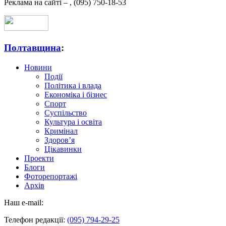
Реклама на сайті –
,
(095) 750-18-53
Полтавщина
:
Новини
Події
Політика і влада
Економіка і бізнес
Спорт
Суспільство
Культура і освіта
Кримінал
Здоров’я
Цікавинки
Проекти
Блоги
Фоторепортажі
Архів
Наш e-mail:
Телефон редакції:
(095) 794-29-25