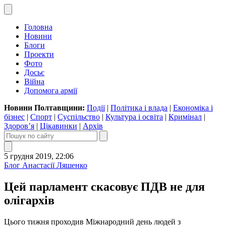
Головна
Новини
Блоги
Проекти
Фото
Досьє
Війна
Допомога армії
Новини Полтавщини:
Події
|
Політика і влада
|
Економіка і
бізнес
|
Спорт
|
Суспільство
|
Культура і освіта
|
Кримінал
|
Здоров’я
|
Цікавинки
|
Архів
5 грудня 2019, 22:06
Блог Анастасії Ляшенко
Цей парламент скасовує ПДВ не для
олігархів
Цього тижня проходив Міжнародний день людей з