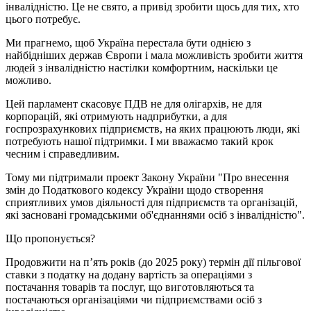
інвалідністю. Це не свято, а привід зробити щось для тих, хто
цього потребує.
Ми прагнемо, щоб Україна перестала бути однією з
найбідніших держав Європи і мала можливість зробити життя
людей з інвалідністю настілки комфортним, наскільки це
можливо.
Цей парламент скасовує ПДВ не для олігархів, не для
корпорацій, які отримують надприбутки, а для
госпрозрахункових підприємств, на яких працюють люди, які
потребують нашої підтримки. І ми вважаємо такий крок
чесним і справедливим.
Тому ми підтримали проект Закону України "Про внесення
змін до Податкового кодексу України щодо створення
сприятливих умов діяльності для підприємств та організацій,
які засновані громадськими об'єднаннями осіб з інвалідністю".
Що пропонується?
Продовжити на п’ять років (до 2025 року) термін дії пільгової
ставки з податку на додану вартість за операціями з
постачання товарів та послуг, що виготовляються та
постачаються організаціями чи підприємствами осіб з