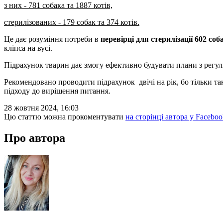
з них - 781 собака та 1887 котів,
стерилізованих - 179 собак та 374 котів.
Це дає розуміння потреби в
перевірці для стерилізації 602 соб
кліпса на вусі.
Підрахунок тварин дає змогу ефективно будувати плани з регу
Рекомендовано проводити підрахунок двічі на рік, бо тільки т
підходу до вирішення питання.
28 жовтня 2024, 16:03
Цю статтю можна прокоментувати
на сторінці автора у Faceboo
Про автора