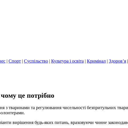
нес
|
Спорт
|
Суспільство
|
Культура і освіта
|
Кримінал
|
Здоров’я
 чому це потрібно
я з тваринами та регулювання чисельності безпритульних тварин 
волонтерами.
іанти вирішення будь-яких питань, враховуючи чинне законодавс