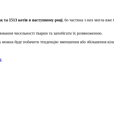
ак та 1513 котів в наступному році
, бо частина з них могла вже б
лювання чисельності тварин та запобігати їх розмноженню.
ак можна буде побачити тенденцію зменшення або збільшення кільк
k