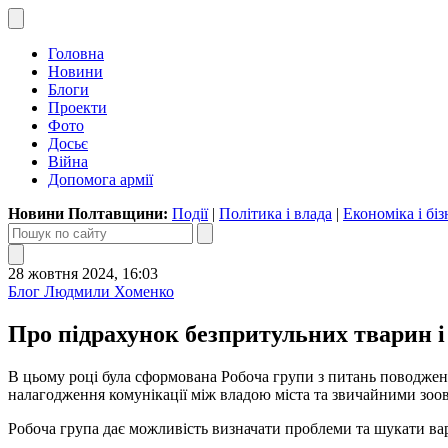
Головна
Новини
Блоги
Проекти
Фото
Досьє
Війна
Допомога армії
Новини Полтавщини:
Події
|
Політика і влада
|
Економіка і біз
28 жовтня 2024, 16:03
Блог Людмили Хоменко
Про підрахунок безпритульних тварин і
В цьому році була сформована Робоча групи з питань поводженн
налагодження комунікації між владою міста та звичайними зоо
Робоча група дає можливість визначати проблеми та шукати вар