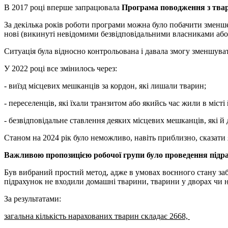
В 2017 році вперше запрацювала
Програма поводження з твар
За декілька років роботи програми можна було побачити зменшен
нові (викинуті невідомими безвідповідальними власниками або ц
Ситуація була відносно контрольована і давала змогу зменшуват
У 2022 році все змінилось через:
- виїзд місцевих мешканців за кордон, які лишали тварин;
- переселенців, які їхали транзитом або якийсь час жили в місті 
- безвідповідальне ставлення деяких місцевих мешканців, які й
Станом на 2024 рік було неможливо, навіть приблизно, сказати я
Важливою пропозицією робочої групи було проведення підра
Був вибраний простий метод, адже в умовах воєнного стану забо
підрахунок не входили домашні тварини, тварини у дворах чи на
За результатами:
загальна кількість нарахованих тварин складає 2668,