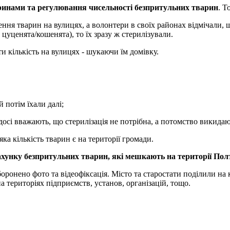
инами та регулювання чисельності безпритульних тварин
. Т
ня тварин на вулицях, а волонтери в своїх районах відмічали, щ
уценята/кошенята), то їх зразу ж стерилізували.
и кількість на вулицях - шукаючи їм домівку.
й потім їхали далі;
 досі вважають, що стерилізація не потрібна, а потомство викида
ка кількість тварин є на території громади.
хунку безпритульних тварин, які мешкають на території Полт
ронено фото та відеофіксація. Місто та старостати поділили на к
 територіях підприємств, установ, організацій, тощо.