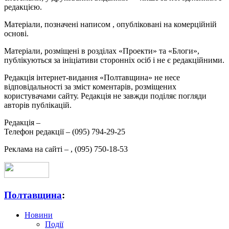
редакцією.
Матеріали, позначені написом
, опубліковані на комерційній
основі.
Матеріали, розміщені в розділах «Проекти» та «Блоги»,
публікуються за ініціативи сторонніх осіб і не є редакційними.
Редакція інтернет-видання «Полтавщина» не несе
відповідальності за зміст коментарів, розміщених
користувачами сайту. Редакція не завжди поділяє погляди
авторів публікацій.
Редакція –
Телефон редакції –
(095) 794-29-25
Реклама на сайті –
,
(095) 750-18-53
Полтавщина
:
Новини
Події