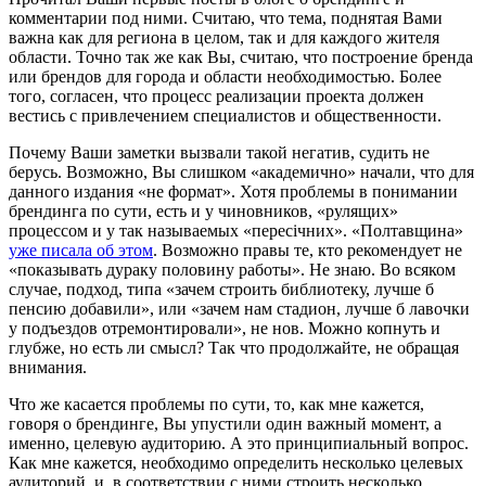
комментарии под ними. Считаю, что тема, поднятая Вами
важна как для региона в целом, так и для каждого жителя
области. Точно так же как Вы, считаю, что построение бренда
или брендов для города и области необходимостью. Более
того, согласен, что процесс реализации проекта должен
вестись с привлечением специалистов и общественности.
Почему Ваши заметки вызвали такой негатив, судить не
берусь. Возможно, Вы слишком «академично» начали, что для
данного издания «не формат». Хотя проблемы в понимании
брендинга по сути, есть и у чиновников, «рулящих»
процессом и у так называемых «пересічних». «Полтавщина»
уже писала об этом
. Возможно правы те, кто рекомендует не
«показывать дураку половину работы». Не знаю. Во всяком
случае, подход, типа «зачем строить библиотеку, лучше б
пенсию добавили», или «зачем нам стадион, лучше б лавочки
у подъездов отремонтировали», не нов. Можно копнуть и
глубже, но есть ли смысл? Так что продолжайте, не обращая
внимания.
Что же касается проблемы по сути, то, как мне кажется,
говоря о брендинге, Вы упустили один важный момент, а
именно, целевую аудиторию. А это принципиальный вопрос.
Как мне кажется, необходимо определить несколько целевых
аудиторий, и, в соответствии с ними строить несколько