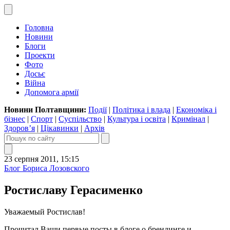
Головна
Новини
Блоги
Проекти
Фото
Досьє
Війна
Допомога армії
Новини Полтавщини:
Події
|
Політика і влада
|
Економіка і
бізнес
|
Спорт
|
Суспільство
|
Культура і освіта
|
Кримінал
|
Здоров’я
|
Цікавинки
|
Архів
23 серпня 2011, 15:15
Блог Бориса Лозовского
Ростиславу Герасименко
Уважаемый Ростислав!
Прочитал Ваши первые посты в блоге о брендинге и