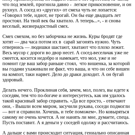
что под землей, прогнила давно - легкое прикосновение, и он
рухнул. А сосед из «других» от смеха чуть не лопается:
«Говорил тебе, идиот, не трогай. Он бы еще двадцать лет
простоял. На твой век бы хватило. А теперь...», - и снова
веселый, жизнерадостный смех.
Смех смехом, но без заборчика не жизнь. Куры бродят где
хотят — два часа потом их в сарай загонять нужно. Чуть
отвернись — людишки шастают, хватают что плохо лежит.
Весь мусор с дороги во двор несет. А сосед-весельчак уже не
смеется, косится недобро и намекает, что мол, уже и не
помнит где ваш забор раньше стоял, что вишенка, за которой
вы годами ухаживали не факт, что ваша, и что он себе вишен
на компот, таки нарвет. Дело до драки доходит. А он бугай
здоровый.
Делать нечего. Проклиная себя, зачем, мол, полез, вы идете к
соседям, тем что по-богаче и интересуетесь, как им удалось
такой красивый забор справить. «Да все просто, - отвечают
они, - Вышли всем миром, засучили рукава, соседи подмогли
— вот и справили. Хочешь, и тебе поможем». Но ковыряться
самому не очень хочется. А не нанять ли мне, думаете, спеца.
Пусть поставит. А я деньги у соседей одолжу и рассчитаюсь.
А дальше с вами происходит ситуация, гениально описанная