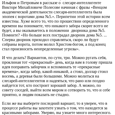
Ильфом и Петровым в рассказе о слесаре-интеллигенте
Викторе Михайловиче Полесове начиная с фразы «Венцом
академической деятельности слесаря-интеллигента была
эпопея с воротами дома №5.». Перипетии этой истории всем
известны. Хуже всего то, что по прошествии определенного
времени вы понимаете, что никакого забора скорее всего не
будет, а вы оказываетесь в положении дворника дома №5.
Помните? «Но больше всех пострадал дворник дома №5. ...
Сперва дворник приходил справляться, скоро ли будут
собраны ворота, потом молил Христом-богом, а под конец
стал произносить неопределенные угрозы».
И что делать? Вариантов, по сути, три. Можно ругать себя,
проклиная тот «прекрасный» день, когда вам в голову пришла
идея поправить заборчик и вспоминать те «прекрасные
времена», когда забор, какой-никакой, а стоял, доллар стоил
восемь, а деревья были большими. Можно молиться на
слесарей-интеллигентов и надеяться, что рано или поздно
найдется тот, кто построит хороший забор. А можно, по
совету соседей, выйти всем миром и сотворить то, что и себе
приятно, и людям показать не стыдно.
Если же вы выберете последний вариант, то я уверен, что в
процессе работы вы захотите узнать о том, что находится за
красивыми заборами. Уверяю, вы узнаете много интересного.