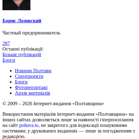
Борис Лозовский
Частный предприниматель
287
Останні публікації:
Більше публікацій
Блоги
Новини Полтави
Спецпроекти
Блоги
Фоторепортажі
Архів матеріалів
© 2009 – 2026 Інтернет-видання «Полтавщина»
Використання матеріалів інтернет-видання «Полтавщина» на
інших сайтах дозволяється лише за наявності гіперпосилання
на сайт
poltava.to
, не закритого для індексації пошуковими
системами; у друкованих виданнях — лише за погодженням з
редакцією.