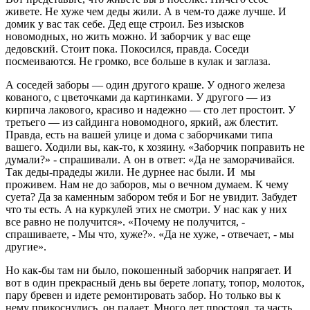
живете. Не хуже чем деды жили. А в чем-то даже лучше. И
домик у вас так себе. Дед еще строил. Без изысков
новомодных, но жить можно. И заборчик у вас еще
дедовский. Стоит пока. Покосился, правда. Соседи
посмеиваются. Не громко, все больше в кулак и заглаза.
А соседей заборы — один другого краше. У одного железа
кованого, с цветочками да картинками. У другого — из
кирпича лакового, красиво и надежно — сто лет простоит. У
третьего — из сайдинга новомодного, яркий, аж блестит.
Правда, есть на вашей улице и дома с заборчиками типа
вашего. Ходили вы, как-то, к хозяину. «Заборчик поправить не
думали?» - спрашивали. А он в ответ: «Да не заморачивайся.
Так деды-прадеды жили. Не дурнее нас были. И мы
проживем. Нам не до заборов, мы о вечном думаем. К чему
суета? Да за каменным забором тебя и Бог не увидит. Забудет
что ты есть. А на куркулей этих не смотри. У нас как у них
все равно не получится». «Почему не получится, -
спрашиваете, - Мы что, хуже?». «Да не хуже, - отвечает, - мы
другие».
Но как-бы там ни было, покошенный заборчик напрягает. И
вот в один прекрасный день вы берете лопату, топор, молоток,
пару бревен и идете ремонтировать забор. Но только вы к
нему прикоснулись, он падает. Много лет простоял, та часть,