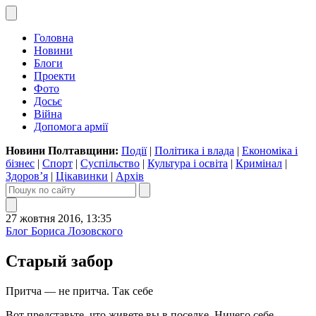
Головна
Новини
Блоги
Проекти
Фото
Досьє
Війна
Допомога армії
Новини Полтавщини:
Події
|
Політика і влада
|
Економіка і
бізнес
|
Спорт
|
Суспільство
|
Культура і освіта
|
Кримінал
|
Здоров’я
|
Цікавинки
|
Архів
27 жовтня 2016, 13:35
Блог Бориса Лозовского
Старый забор
Притча — не притча. Так себе
Вот представьте, что живете вы в поселке. Ничего себе