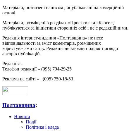
Матеріали, позначені написом
, опубліковані на комерційній
основі.
Матеріали, розміщені в розділах «Проекти» та «Блоги»,
публікуються за ініціативи сторонніх осіб і не є редакційними.
Редакція інтернет-видання «Полтавщина» не несе
відповідальності за зміст коментарів, розміщених
користувачами сайту. Редакція не завжди поділяє погляди
авторів публікацій.
Редакція –
Телефон редакції –
(095) 794-29-25
Реклама на сайті –
,
(095) 750-18-53
Полтавщина
:
Новини
Події
Політика і влада