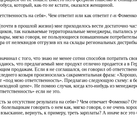
обуса, который, как-то не кстати, оказался женщиной.
етственность на себя». Чем ответит или как ответит г-н Фоменко 
д (почти в прошлой жизни) мне приходилось вести достаточно ч
ков, так называемые территориальные менеджеры, пытались уб
овары, мягко говоря, не пользующиеся повышенным потребительс
ра от нелеквидов отгрузив их на склады региональных дистрибью
ачинал с того, что знаю не менее сотни способов потратить сво
ждаюсь, что предлагаемый мне продукт отлично продается а в Г
щим продажам. Если я не соглашался, он говорил об ответствен
еднего козыря произносилась сакраментальная фраза: «Хорошо, 
чит «под мою ответственность». Предлагаю следующую схему: я бе
приходной цене». Не помню случая, когда кто-нибудь из менедже
тветственность» если не это.
ть за отсутствие результата на себя»? Чем отвечает Фоменко? О
олельщикам говорить о нем как, мягко говоря, о не очень хорош
зыскание, вернуть, к примеру, треть зарплаты? А иначе все это 