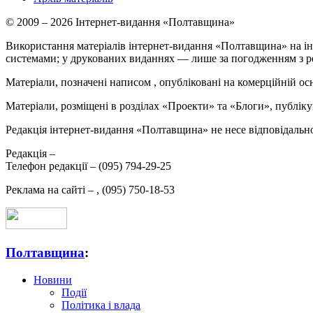
© 2009 – 2026 Інтернет-видання «Полтавщина»
Використання матеріалів інтернет-видання «Полтавщина» на ін
системами; у друкованих виданнях — лише за погодженням з р
Матеріали, позначені написом
, опубліковані на комерційній ос
Матеріали, розміщені в розділах «Проекти» та «Блоги», публікую
Редакція інтернет-видання «Полтавщина» не несе відповідальнос
Редакція –
Телефон редакції –
(095) 794-29-25
Реклама на сайті –
,
(095) 750-18-53
Полтавщина
:
Новини
Події
Політика і влада