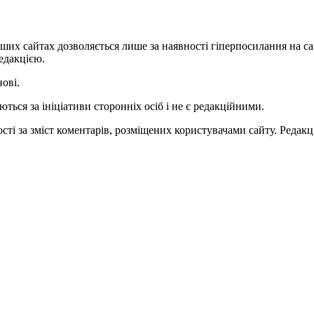
ших сайтах дозволяється лише за наявності гіперпосилання на с
едакцією.
нові.
ться за ініціативи сторонніх осіб і не є редакційними.
ті за зміст коментарів, розміщених користувачами сайту. Редакці