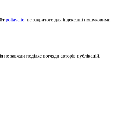
айт
poltava.to
, не закритого для індексації пошуковими
я не завжди поділяє погляди авторів публікацій.