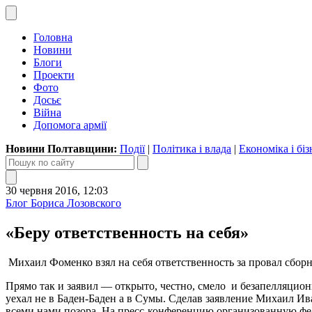
Головна
Новини
Блоги
Проекти
Фото
Досьє
Війна
Допомога армії
Новини Полтавщини:
Події
|
Політика і влада
|
Економіка і біз
30 червня 2016, 12:03
Блог Бориса Лозовского
«Беру ответственность на себя»
Михаил Фоменко взял на себя ответственность за провал сбор
Прямо так и заявил — открыто, честно, смело и безапелляционно
уехал не в Баден-Баден а в Сумы. Сделав заявление Михаил И
всеми нами позора. На пресс-конференцию организованную ф