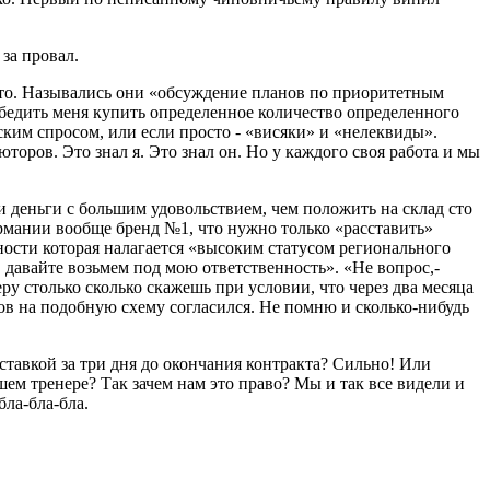
за провал.
асто. Назывались они «обсуждение планов по приоритетным
едить меня купить определенное количество определенного
ким спросом, или если просто - «висяки» и «нелеквиды».
торов. Это знал я. Это знал он. Но у каждого своя работа и мы
и деньги с большим удовольствием, чем положить на склад сто
ермании вообще бренд №1, что нужно только «расставить»
ности которая налагается «высоким статусом регионального
давайте возьмем под мою ответственность». «Не вопрос,-
ру столько сколько скажешь при условии, что через два месяца
ров на подобную схему согласился. Не помню и сколько-нибудь
тставкой за три дня до окончания контракта? Сильно! Или
ем тренере? Так зачем нам это право? Мы и так все видели и
бла-бла-бла.