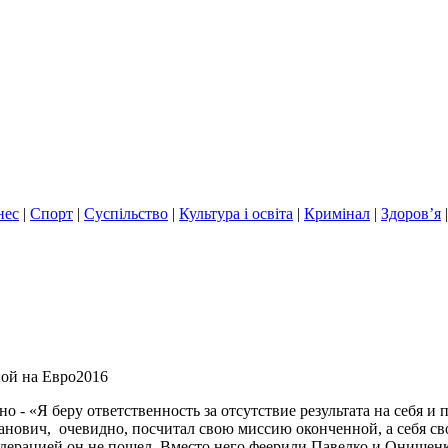
нес
|
Спорт
|
Суспільство
|
Культура і освіта
|
Кримінал
|
Здоров’я
ной на Евро2016
 - «Я беру ответственность за отсутствие результата на себя и 
ванович, очевидно, посчитал свою миссию оконченной, а себя с
едерацией он не пошел. Вместо него феерили Павелко и Онище