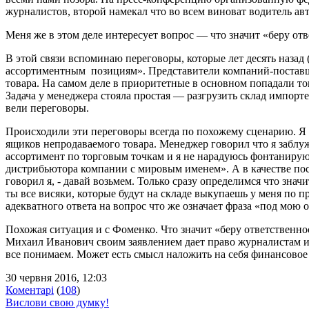
журналистов, второй намекал что во всем виноват водитель авт
Меня же в этом деле интересует вопрос — что значит «беру отв
В этой связи вспоминаю переговоры, которые лет десять наза
ассортиментным позициям». Представители компаний-поставщи
товара. На самом деле в приоритетные в основном попадали т
Задача у менеджера стояла простая — разгрузить склад импорте
вели переговоры.
Происходили эти переговоры всегда по похожему сценарию. Я н
ящиков непродаваемого товара. Менеджер говорил что я заблу
ассортимент по торговым точкам и я не нарадуюсь фонтанирую
дистрибьютора компании с мировым именем». А в качестве посл
говорил я, - давай возьмем. Только сразу определимся что зна
ты все висяки, которые будут на складе выкупаешь у меня по 
адекватного ответа на вопрос что же означает фраза «под мою о
Похожая ситуация и с Фоменко. Что значит «беру ответственнос
Михаил Иванович своим заявлением дает право журналистам и б
все понимаем. Может есть смысл наложить на себя финансовое в
30 червня 2016, 12:03
Коментарі
(
108
)
Вислови свою думку!