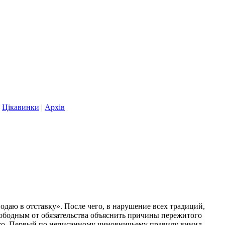
|
Цікавинки
|
Архів
подаю в отставку». После чего, в нарушение всех традиций,
вободным от обязательства объяснить причины пережитого
нко. Первый по неписанному чиновничьему правилу винил