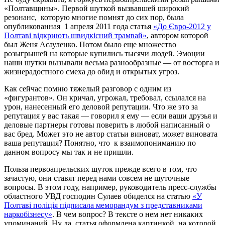
«Полтавщины». Первой шуткой вызвавшей широкий
резонанс, которую многие помнят до сих пор, была
опубликованная 1 апреля 2011 года статья
«До Євро-2012 у
Полтаві відкриють швидкісний трамвай»
, автором которой
был Женя Асауленко. Потом было еще множество
розыгрышей на которые купились тысячи людей. Эмоции
наши шутки вызывали весьма разнообразные — от восторга и
жизнерадостного смеха до обид и открытых угроз.
Как сейчас помню тяжелый разговор с одним из
«фигурантов». Он кричал, угрожал, требовал, ссылался на
урон, нанесенный его деловой репутации. Что же это за
репутация у вас такая — говорил я ему — если ваши друзья и
деловые партнеры готовы поверить в любой написанный о
вас бред. Может это не автор статьи виноват, может виновата
ваша репутация? Понятно, что к взаимопониманию по
данном вопросу мы так и не пришли.
Польза первоапрельских шуток прежде всего в том, что
зачастую, они ставят перед нами совсем не шуточные
вопросы. В этом году, например, руководитель пресс-службы
областного УВД господин Сулаев обиделся на статью
«У
Полтаві поліція підписала меморандум з представниками
наркобізнесу»
. В чем вопрос? В тексте о нем нет никаких
упоминаний. Ну да, статья оформлена картинкой, на которой