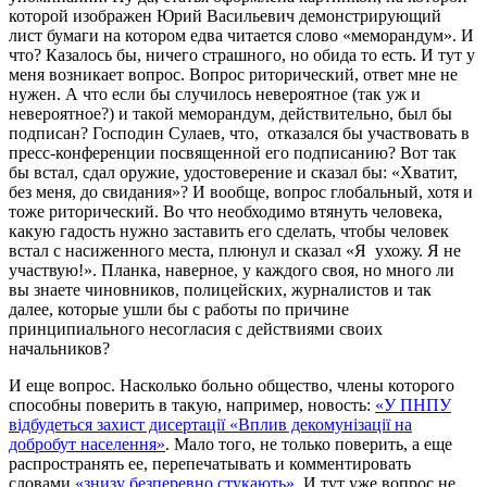
которой изображен Юрий Васильевич демонстрирующий
лист бумаги на котором едва читается слово «меморандум». И
что? Казалось бы, ничего страшного, но обида то есть. И тут у
меня возникает вопрос. Вопрос риторический, ответ мне не
нужен. А что если бы случилось невероятное (так уж и
невероятное?) и такой меморандум, действительно, был бы
подписан? Господин Сулаев, что, отказался бы участвовать в
пресс-конференции посвященной его подписанию? Вот так
бы встал, сдал оружие, удостоверение и сказал бы: «Хватит,
без меня, до свидания»? И вообще, вопрос глобальный, хотя и
тоже риторический. Во что необходимо втянуть человека,
какую гадость нужно заставить его сделать, чтобы человек
встал с насиженного места, плюнул и сказал «Я ухожу. Я не
участвую!». Планка, наверное, у каждого своя, но много ли
вы знаете чиновников, полицейских, журналистов и так
далее, которые ушли бы с работы по причине
принципиального несогласия с действиями своих
начальников?
И еще вопрос. Насколько больно общество, члены которого
способны поверить в такую, например, новость:
«У ПНПУ
відбудеться захист дисертації «Вплив декомунізації на
добробут населення»
. Мало того, не только поверить, а еще
распространять ее, перепечатывать и комментировать
словами
«знизу безперевно стукають»
. И тут уже вопрос не