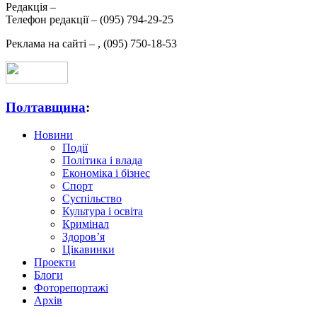
Редакція –
Телефон редакції –
(095) 794-29-25
Реклама на сайті –
,
(095) 750-18-53
Полтавщина
:
Новини
Події
Політика і влада
Економіка і бізнес
Спорт
Суспільство
Культура і освіта
Кримінал
Здоров’я
Цікавинки
Проекти
Блоги
Фоторепортажі
Архів