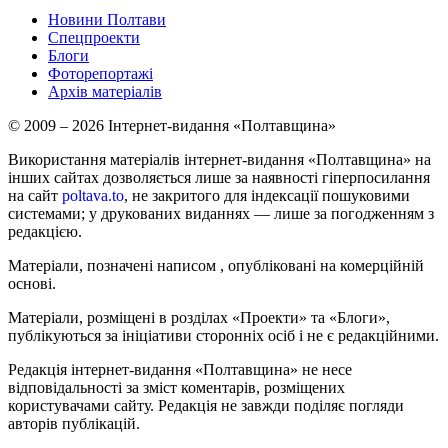
Новини Полтави
Спецпроекти
Блоги
Фоторепортажі
Архів матеріалів
© 2009 – 2026 Інтернет-видання «Полтавщина»
Використання матеріалів інтернет-видання «Полтавщина» на
інших сайтах дозволяється лише за наявності гіперпосилання
на сайт
poltava.to
, не закритого для індексації пошуковими
системами; у друкованих виданнях — лише за погодженням з
редакцією.
Матеріали, позначені написом
, опубліковані на комерційній
основі.
Матеріали, розміщені в розділах «Проекти» та «Блоги»,
публікуються за ініціативи сторонніх осіб і не є редакційними.
Редакція інтернет-видання «Полтавщина» не несе
відповідальності за зміст коментарів, розміщених
користувачами сайту. Редакція не завжди поділяє погляди
авторів публікацій.