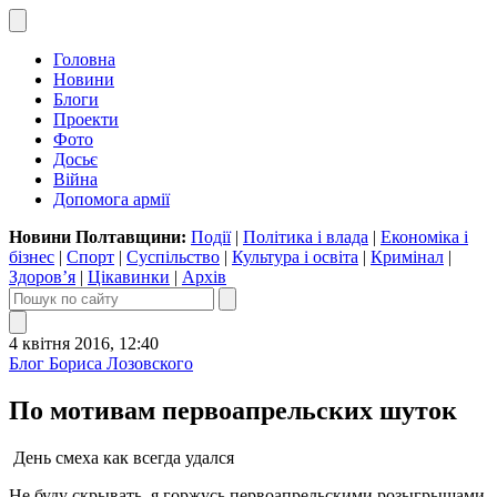
Головна
Новини
Блоги
Проекти
Фото
Досьє
Війна
Допомога армії
Новини Полтавщини:
Події
|
Політика і влада
|
Економіка і
бізнес
|
Спорт
|
Суспільство
|
Культура і освіта
|
Кримінал
|
Здоров’я
|
Цікавинки
|
Архів
4 квітня 2016, 12:40
Блог Бориса Лозовского
По мотивам первоапрельских шуток
День смеха как всегда удался
Не буду скрывать, я горжусь первоапрельскими розыгрышами