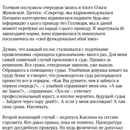
Толчком послужила очередная запись в блоге Ольги
Жуковской. Цитата: «Секретар, яка відрекомендувалася
Наташею категорично відмовилася надавати будь-яку
інформацію з цього приводу без Голлікаря, яка в даний
момент перебуває на нараді з цього приводу. Я зацитувала їй
законодавчі норми, вона відмовилася їх виконувати
посилаючись на «свої функціональні обов’язки»
Думаю, что каждый из нас сталкивался с подобными
проявлениями «принципа единоначалия» много раз. Для меня
самый памятный случай произошел в суде. Пришел за
решением. Все сроки, отведенные законом, уже вышли.
Обращаюсь к помощнику судьи. Улыбчивая девушка кивает на
груду бумаг и говорит, что руководитель суда распорядился
привести все в порядок. «Как Вы думаете, чем я займусь в
первую очередь?», - с улыбкой спрашивает меня она. «А как
же Закон?», - спрашиваю. «Хи-хи – отвечает
профессиональный юрист, и вполне вероятно, будущий судья
– Зайдите через пару дней!». А если у меня апелляция? А там
свои сроки. Наплевать.
Второй вопиющий случай – недопуск Каплина на сессию
горсовета. Кто давал приказ, пока не понятно. Прокуратура
ведет досудебную проверку. Но ведь физически не допускал