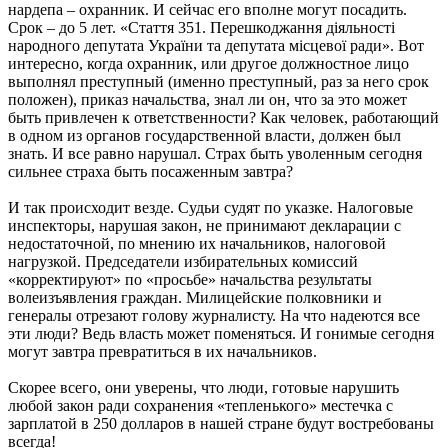
нардепа – охранник. И сейчас его вполне могут посадить.
Срок – до 5 лет. «Стаття 351. Перешкоджання діяльності
народного депутата України та депутата місцевої ради». Вот
интересно, когда охранник, или другое должностное лицо
выполнял преступный (именно преступный, раз за него срок
положен), приказ начальства, знал ли он, что за это может
быть привлечен к ответственности? Как человек, работающий
в одном из органов государственной власти, должен был
знать. И все равно нарушал. Страх быть уволенным сегодня
сильнее страха быть посаженным завтра?
И так происходит везде. Судьи судят по указке. Налоговые
инспекторы, нарушая закон, не принимают декларации с
недостаточной, по мнению их начальников, налоговой
нагрузкой. Председатели избирательных комиссий
«корректируют» по «просьбе» начальства результаты
волеизъявления граждан. Милицейские полковники и
генералы отрезают голову журналисту. На что надеются все
эти люди? Ведь власть может поменяться. И гонимые сегодня
могут завтра превратиться в их начальников.
Скорее всего, они уверены, что люди, готовые нарушить
любой закон ради сохранения «тепленького» местечка с
зарплатой в 250 долларов в нашей стране будут востребованы
всегда!