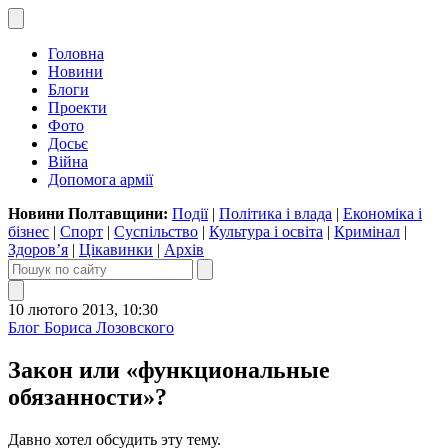
Головна
Новини
Блоги
Проекти
Фото
Досьє
Війна
Допомога армії
Новини Полтавщини:
Події
|
Політика і влада
|
Економіка і
бізнес
|
Спорт
|
Суспільство
|
Культура і освіта
|
Кримінал
|
Здоров’я
|
Цікавинки
|
Архів
10 лютого 2013, 10:30
Блог Бориса Лозовского
Закон или «функциональные
обязанности»?
Давно хотел обсудить эту тему.