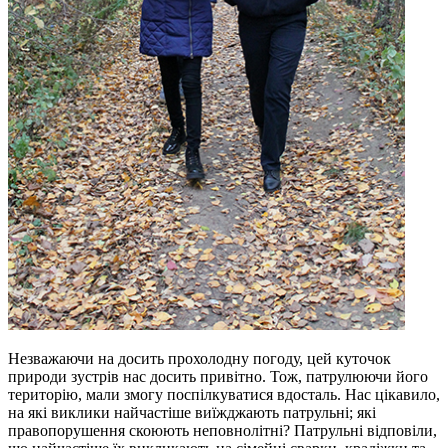
Незважаючи на досить прохолодну погоду, цей куточок
природи зустрів нас досить привітно. Тож, патрулюючи його
територію, мали змогу поспілкуватися вдосталь. Нас цікавило,
на які виклики найчастіше виїжджають патрульні; які
правопорушення скоюють неповнолітні? Патрульні відповіли,