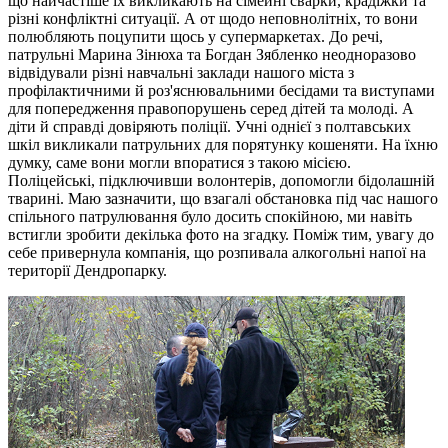
що найчастіше їх викликають на сімейні сварки, крадіжки та
різні конфліктні ситуації. А от щодо неповнолітніх, то вони
полюбляють поцупити щось у супермаркетах. До речі,
патрульні Марина Зінюха та Богдан Зябленко неодноразово
відвідували різні навчальні заклади нашого міста з
профілактичними й роз'яснювальними бесідами та виступами
для попередження правопорушень серед дітей та молоді. А
діти й справді довіряють поліції. Учні однієї з полтавських
шкіл викликали патрульних для порятунку кошеняти. На їхню
думку, саме вони могли впоратися з такою місією.
Поліцейські, підключивши волонтерів, допомогли бідолашній
тварині. Маю зазначити, що взагалі обстановка під час нашого
спільного патрулювання було досить спокійною, ми навіть
встигли зробити декілька фото на згадку. Поміж тим, увагу до
себе привернула компанія, що розпивала алкогольні напої на
території Дендропарку.