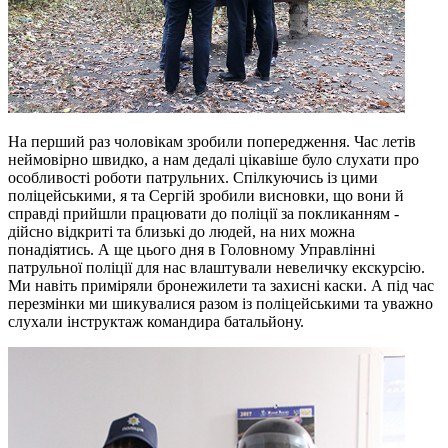
На перший раз чоловікам зробили попередження. Час летів
неймовірно швидко, а нам дедалі цікавіше було слухати про
особливості роботи патрульних. Спілкуючись із цими
поліцейськими, я та Сергій зробили висновки, що вони й
справді прийшли працювати до поліції за покликанням -
дійсно відкриті та близькі до людей, на них можна
понадіятись. А ще цього дня в Головному Управлінні
патрульної поліції для нас влаштували невеличку екскурсію.
Ми навіть приміряли бронежилети та захисні каски. А під час
перезмінки ми шикувалися разом із поліцейськими та уважно
слухали інструктаж командира батальйону.