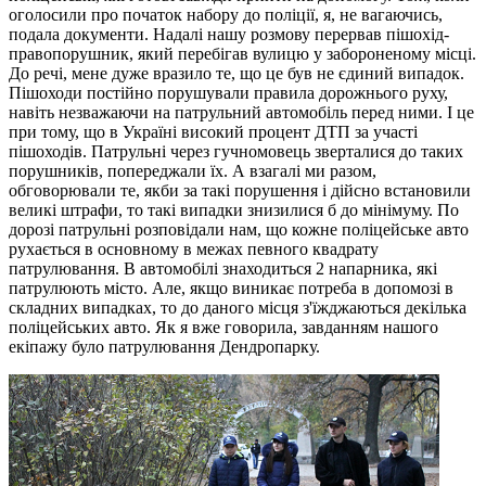
оголосили про початок набору до поліції, я, не вагаючись,
подала документи. Надалі нашу розмову перервав пішохід-
правопорушник, який перебігав вулицю у забороненому місці.
До речі, мене дуже вразило те, що це був не єдиний випадок.
Пішоходи постійно порушували правила дорожнього руху,
навіть незважаючи на патрульний автомобіль перед ними. І це
при тому, що в Україні високий процент ДТП за участі
пішоходів. Патрульні через гучномовець зверталися до таких
порушників, попереджали їх. А взагалі ми разом,
обговорювали те, якби за такі порушення і дійсно встановили
великі штрафи, то такі випадки знизилися б до мінімуму. По
дорозі патрульні розповідали нам, що кожне поліцейське авто
рухається в основному в межах певного квадрату
патрулювання. В автомобілі знаходиться 2 напарника, які
патрулюють місто. Але, якщо виникає потреба в допомозі в
складних випадках, то до даного місця з'їжджаються декілька
поліцейських авто. Як я вже говорила, завданням нашого
екіпажу було патрулювання Дендропарку.