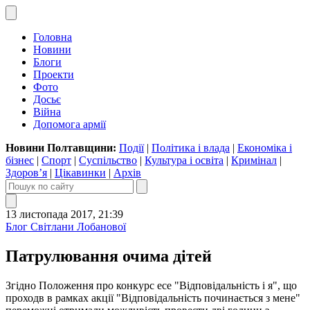
Головна
Новини
Блоги
Проекти
Фото
Досьє
Війна
Допомога армії
Новини Полтавщини:
Події
|
Політика і влада
|
Економіка і
бізнес
|
Спорт
|
Суспільство
|
Культура і освіта
|
Кримінал
|
Здоров’я
|
Цікавинки
|
Архів
13 листопада 2017, 21:39
Блог Світлани Лобанової
Патрулювання очима дітей
Згідно Положення про конкурс есе "Відповідальність і я", що
проходв в рамках акції "Відповідальність починається з мене"