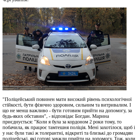
"Поліцейський повинен мати високий рівень психологічної
стійкості, бути фізично здоровим, сильним та витривалим. І
що не менш важливо - бути готовим прийти на допомогу, за
будь-яких обставин", - відповідає Богдан. Марина
приєднується: "Коли я була за кордоном 2 роки тому, то
побачила, як працює тамтешня поліція. Мені захотілося, щоб і
у нас були такі ж толерантні, відкриті та близькі до громадян
поліцейські, які готові завжди прийти на допомогу. Тож, коли