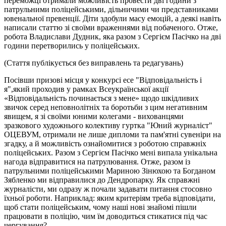
переможці отримали можливість провести дві години з
патрульними поліцейськими, дільничими чи представниками
ювенальної превенції. Діти здобули масу емоцій, а деякі навіть
написали статтю зі своїми враженнями від побаченого. Отже,
робота Владислави Дудник, яка разом з Сергієм Пасічко на дві
години перетворились у поліцейських.
(Стаття публікується без виправлень та редагувань)
Посівши призові місця у конкурсі есе "Відповідальність і
я",який проходив у рамках Всеукраїнської акції
«Відповідальність починається з мене» щодо шкідливих
звичок серед неповнолітніх та боротьби з цим негативним
явищем, я зі своїми юними колегами - вихованцями
зразкового художнього колективу гуртка "Юний журналіст"
ОЦЕВУМ, отримали не лише дипломи та пам'ятні сувеніри на
згадку, а й можливість ознайомитися з роботою справжніх
поліцейських. Разом з Сергієм Пасічко мені випала унікальна
нагода відправитися на патрулювання. Отже, разом із
патрульними поліцейськими Мариною Зінюхою та Богданом
Зябленко ми відправилися до Дендропарку. Як справжні
журналісти, ми одразу ж почали задавати питання стосовно
їхньої роботи. Наприклад: яким критеріям треба відповідати,
щоб стати поліцейським, чому наші нові знайомі пішли
працювати в поліцію, чим їм доводиться стикатися під час
чергування?