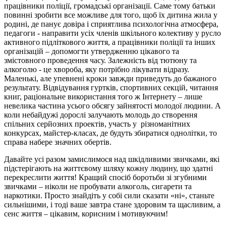
працівники поліції, громадські організації. Саме тому батьки
повинні зробити все можливе для того, щоб їх дитина жила у
родині, де панує довіра і сприятлива психологічна атмосфера,
педагоги - направити усіх членів шкільного колективу у русло
активного підліткового життя, а працівники поліції та інших
організацій – допомогти утвердженню цікавого та
змістовного проведення часу. Залежність від тютюну та
алкоголю - це хвороба, яку потрібно лікувати відразу.
Маленькі, але упевнені кроки завжди приведуть до бажаного
результату. Відвідування гуртків, спортивних секцій, читання
книг, раціональне використання того ж Інтернету – лише
невелика частина усього обсягу зайнятості молодої людини. А
коли небайдужі дорослі залучають молодь до створення
спільних серйозних проектів, участь у різноманітних
конкурсах, майстер-класах, де будуть збиратися однолітки, то
справа набере значних обертів.
Давайте усі разом замислимося над шкідливими звичками, які
підстерігають на життєвому шляху кожну людину, що здатні
перекреслити життя! Кращий спосіб боротьби зі згубними
звичками – ніколи не пробувати алкоголь, сигарети та
наркотики. Просто знайдіть у собі сили сказати «ні», станьте
сильнішими, і тоді ваше завтра стане здоровим та щасливим, а
сенс життя – цікавим, корисним і мотивуючим!