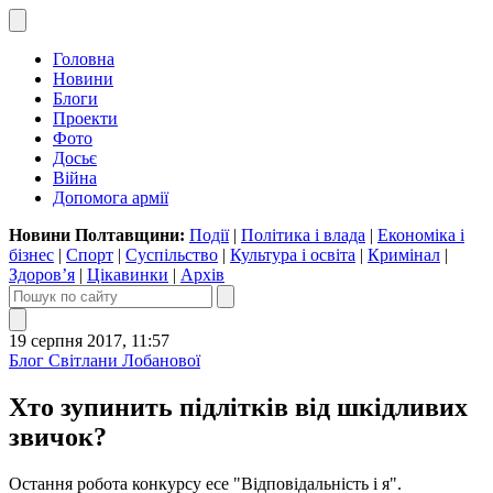
Головна
Новини
Блоги
Проекти
Фото
Досьє
Війна
Допомога армії
Новини Полтавщини:
Події
|
Політика і влада
|
Економіка і
бізнес
|
Спорт
|
Суспільство
|
Культура і освіта
|
Кримінал
|
Здоров’я
|
Цікавинки
|
Архів
19 серпня 2017, 11:57
Блог Світлани Лобанової
Хто зупинить підлітків від шкідливих
звичок?
Остання робота конкурсу есе "Відповідальність і я".