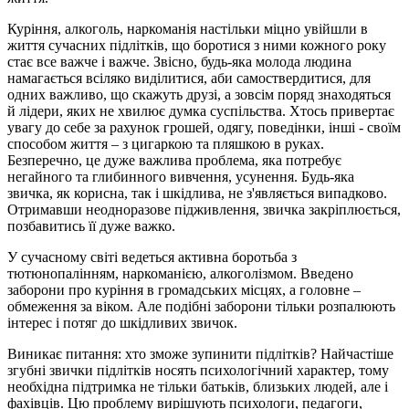
Куріння, алкоголь, наркоманія настільки міцно увійшли в
життя сучасних підлітків, що боротися з ними кожного року
стає все важче і важче. Звісно, будь-яка молода людина
намагається всіляко виділитися, аби самоствердитися, для
одних важливо, що скажуть друзі, а зовсім поряд знаходяться
й лідери, яких не хвилює думка суспільства. Хтось привертає
увагу до себе за рахунок грошей, одягу, поведінки, інші - своїм
способом життя – з цигаркою та пляшкою в руках.
Безперечно, це дуже важлива проблема, яка потребує
негайного та глибинного вивчення, усунення. Будь-яка
звичка, як корисна, так і шкідлива, не з'являється випадково.
Отримавши неодноразове підживлення, звичка закріплюється,
позбавитись її дуже важко.
У сучасному світі ведеться активна боротьба з
тютюнопалінням, наркоманією, алкоголізмом. Введено
заборони про куріння в громадських місцях, а головне –
обмеження за віком. Але подібні заборони тільки розпалюють
інтерес і потяг до шкідливих звичок.
Виникає питання: хто зможе зупинити підлітків? Найчастіше
згубні звички підлітків носять психологічний характер, тому
необхідна підтримка не тільки батьків, близьких людей, але і
фахівців. Цю проблему вирішують психологи, педагоги,