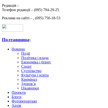
Редакція –
Телефон редакції –
(095) 794-29-25
Реклама на сайті –
,
(095) 750-18-53
Полтавщина
:
Новини
Події
Політика і влада
Економіка і бізнес
Спорт
Суспільство
Культура і освіта
Кримінал
Здоров’я
Цікавинки
Проекти
Блоги
Фоторепортажі
Архів