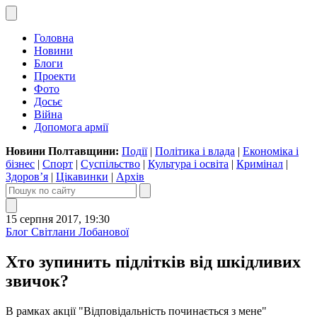
Головна
Новини
Блоги
Проекти
Фото
Досьє
Війна
Допомога армії
Новини Полтавщини:
Події
|
Політика і влада
|
Економіка і
бізнес
|
Спорт
|
Суспільство
|
Культура і освіта
|
Кримінал
|
Здоров’я
|
Цікавинки
|
Архів
15 серпня 2017, 19:30
Блог Світлани Лобанової
Хто зупинить підлітків від шкідливих
звичок?
В рамках акції "Відповідальність починається з мене"