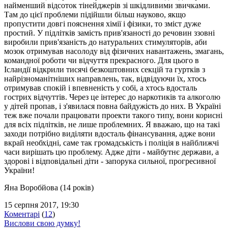
найменший відсоток тінейджерів зі шкідливими звичками.
Там до цієї проблеми підійшли більш науково, якщо
пропустити довгі пояснення хімії і фізики, то зміст дуже
простий. У підлітків замість прив'язаності до речовин ззовні
виробили прив'язаність до натуральних стимуляторів, аби
мозок отримував насолоду від фізичних навантажень, змагань,
командної роботи чи відчуття прекрасного. Для цього в
Ісландії відкрили тисячі безкоштовних секцій та гуртків з
найрізноманітніших направлень, так, відвідуючи їх, хтось
отримував спокій і впевненість у собі, а хтось вдосталь
гострих відчуттів. Через це інтерес до наркотиків та алкоголю
у дітей пропав, і з'явилася повна байдужість до них. В Україні
теж вже почали працювати проекти такого типу, вони корисні
для всіх підлітків, не лише проблемних. Я вважаю, що на такі
заходи потрібно виділяти вдосталь фінансування, адже вони
вкрай необхідні, саме так громадськість і поліція в найближчі
часи вирішать цю проблему. Адже діти - майбутнє держави, а
здорові і відповідальні діти - запорука сильної, прогресивної
України!
Яна Воробйова (14 років)
15 серпня 2017, 19:30
Коментарі
(
12
)
Вислови свою думку!