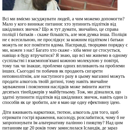
Всі ми вміємо засуджувати людей, а чим можемо допомогти?
Мало у кого виникає питання: хто зупинить підлітків від
шкідливих звичок? Що ж тут думати, звичайно, це справа
поліції і батьків - скаже більшість, але моя думка інша. Поліція
не є всесильною, не прослідкує за кожним підлітком і батьки
можуть не все помітити вдома. Насправді, творцями порядку є
ми, кожен з нас! Багато хто скаже - хіба мене це стосується,
навіщо я буду втручатися? Я знаю, що всі ми живемо в одному
суспільстві і взаємопов'язані кожною молекулою у повітрі,
тому так чи інакше, проблеми одних впливають на проблеми
інших. Сьогодні ти побачив як продають сигарети
неповнолітнім, але наступного разу в цьому магазині​ можуть
продати алкоголь твоїй дитині, тому навіть звичайне
зауваження і пояснення наслідків може змінити життя
десятьох тінейджерів у майбутньому. Тож, ми дізналися, що
здатні зупинити підлітків від шкідливих звичок, навіть один із
способів як це зробити, але я маю ще одну ефективну ідею.
Діти вживають наркотики, тютюн, алкоголь для того, щоб
отримати гострі враження, насолоду, розслабитися, чому б не
запропонувати їм альтернативу палінню і пияцтву? Над цим
питанням ще 20 років тому замислилася Ісландія, де зараз