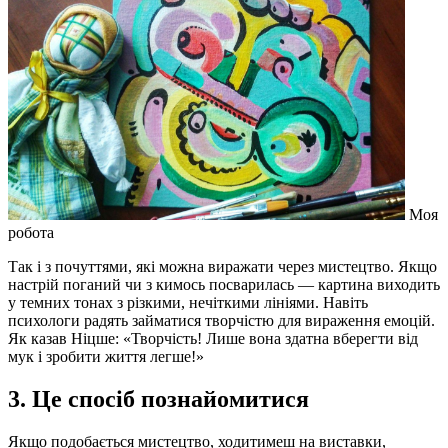
Моя
робота
Так і з почуттями, які можна виражати через мистецтво. Якщо
настрій поганий чи з кимось посварилась — картина виходить
у темних тонах з різкими, нечіткими лініями. Навіть
психологи радять займатися творчістю для вираження емоцій.
Як казав Ніцше: «Творчість! Лише вона здатна вберегти від
мук і зробити життя легше!»
3. Це спосіб познайомитися
Якщо подобається мистецтво, ходитимеш на виставки,