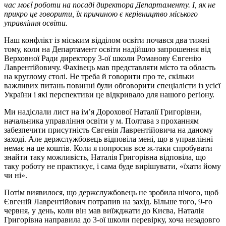
час моєї роботи на посаді директора Департаменту. І, як не
прикро це говорити, їх причиною є керівництво міського
управління освіти.
Наш конфлікт із міським відділом освіти почався два тижні
тому, коли на Департамент освіти надійшло запрошення від
Верховної Ради директору 3-ої школи Романову Євгенію
Лаврентійовичу. Фахівець мав представляти місто та область
на круглому столі. Не треба й говорити про те, скільки
важливих питань повинні були обговорити спеціалісти із усієї
України і які перспективи це відкривало для нашого регіону.
Ми надіслали лист на ім’я Дорохової Наталії Григорівни,
начальника управління освіти у м. Полтава з проханням
забезпечити присутність Євгенія Лаврентійовича на даному
заході. Але держслужбовець відповіла мені, що в управлінні
немає на це коштів. Коли я попросив все ж-таки спробувати
знайти таку можливість, Наталія Григорівна відповіла, що
таку роботу не практикує, і сама буде вирішувати, «їхати йому
чи ні».
Потім виявилося, що держслужбовець не зробила нічого, щоб
Євгеній Лаврентійович потрапив на захід. Більше того, 9-го
червня, у день, коли він мав виїжджати до Києва, Наталія
Григорівна направила до 3-ої школи перевірку, хоча незадовго