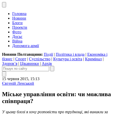
Головна
Новини
Блоги
Проекти
Фото
Досьє
Війна
Допомога армії
Новини Полтавщини:
Події
|
Політика і влада
|
Економіка і
бізнес
|
Спорт
|
Суспільство
|
Культура і освіта
|
Кримінал
|
Здоров’я
|
Цікавинки
|
Архів
15 червня 2015, 15:13
Євгеній Ленський
Міське управління освіти: чи можлива
співпраця?
У цьому блозі я хочу розповісти про труднощі, які виникли за