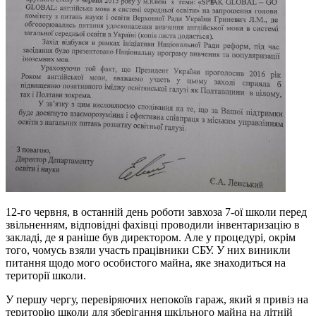
12-го червня, в останній день роботи завхоза 7-ої школи перед
звільненням, відповідні фахівці проводили інвентаризацію в
закладі, де я раніше був директором. Але у процедурі, окрім
того, чомусь взяли участь працівники СБУ. У них виникли
питання щодо мого особистого майна, яке знаходиться на
території школи.
У першу чергу, перевіряючих непокоїв гараж, який я привіз на
територію школи для зберігання шкільного майна на літній