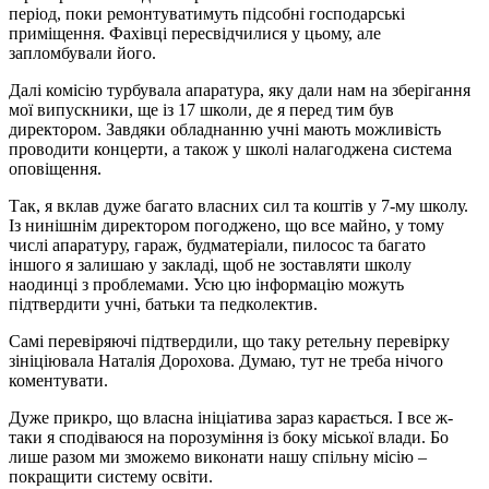
період, поки ремонтуватимуть підсобні господарські
приміщення. Фахівці пересвідчилися у цьому, але
запломбували його.
Далі комісію турбувала апаратура, яку дали нам на зберігання
мої випускники, ще із 17 школи, де я перед тим був
директором. Завдяки обладнанню учні мають можливість
проводити концерти, а також у школі налагоджена система
оповіщення.
Так, я вклав дуже багато власних сил та коштів у 7-му школу.
Із нинішнім директором погоджено, що все майно, у тому
числі апаратуру, гараж, будматеріали, пилосос та багато
іншого я залишаю у закладі, щоб не зоставляти школу
наодинці з проблемами. Усю цю інформацію можуть
підтвердити учні, батьки та педколектив.
Самі перевіряючі підтвердили, що таку ретельну перевірку
зініціювала Наталія Дорохова. Думаю, тут не треба нічого
коментувати.
Дуже прикро, що власна ініціатива зараз карається. І все ж-
таки я сподіваюся на порозуміння із боку міської влади. Бо
лише разом ми зможемо виконати нашу спільну місію –
покращити систему освіти.