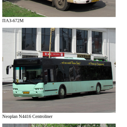
ПАЗ-672М
Neoplan N4416 Centroliner