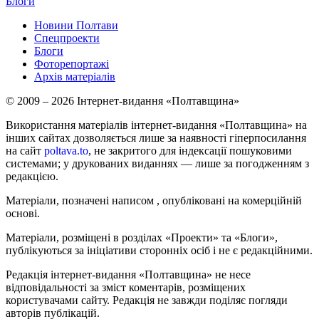
Блоги
Новини Полтави
Спецпроекти
Блоги
Фоторепортажі
Архів матеріалів
© 2009 – 2026 Інтернет-видання «Полтавщина»
Використання матеріалів інтернет-видання «Полтавщина» на
інших сайтах дозволяється лише за наявності гіперпосилання
на сайт
poltava.to
, не закритого для індексації пошуковими
системами; у друкованих виданнях — лише за погодженням з
редакцією.
Матеріали, позначені написом
, опубліковані на комерційній
основі.
Матеріали, розміщені в розділах «Проекти» та «Блоги»,
публікуються за ініціативи сторонніх осіб і не є редакційними.
Редакція інтернет-видання «Полтавщина» не несе
відповідальності за зміст коментарів, розміщених
користувачами сайту. Редакція не завжди поділяє погляди
авторів публікацій.