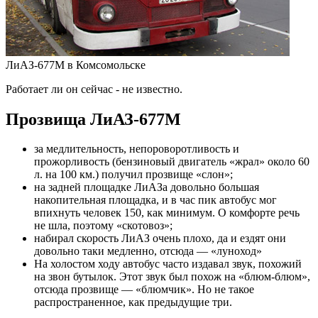
ЛиАЗ-677М в Комсомольске
Работает ли он сейчас - не известно.
Прозвища ЛиАЗ-677М
за медлительность, непороворотливость и
прожорливость (бензиновый двигатель «жрал» около 60
л. на 100 км.) получил прозвище «слон»;
на задней площадке ЛиАЗа довольно большая
накопительная площадка, и в час пик автобус мог
впихнуть человек 150, как минимум. О комфорте речь
не шла, поэтому «скотовоз»;
набирал скорость ЛиАЗ очень плохо, да и ездят они
довольно таки медленно, отсюда — «луноход»
На холостом ходу автобус часто издавал звук, похожий
на звон бутылок. Этот звук был похож на «блюм-блюм»,
отсюда прозвище — «блюмчик». Но не такое
распространенное, как предыдущие три.