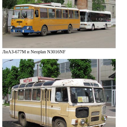
ЛиАЗ-677М и Neoplan N3016NF