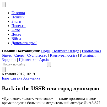
Головна
Новини
Блоги
Проекти
Фото
Досьє
Війна
Допомога армії
Новини Полтавщини:
Події
|
Політика і влада
|
Економіка і
бізнес
|
Спорт
|
Суспільство
|
Культура і освіта
|
Кримінал
|
Здоров’я
|
Цікавинки
|
Архів
6 травня 2012, 10:19
Блог Євгена Асауленка
Back in the USSR или город луноходов
«Луноход», «слон», «скотовоз» — такие прозвища в свое
время получил большой и медлительный автобус ЛиАЗ-677