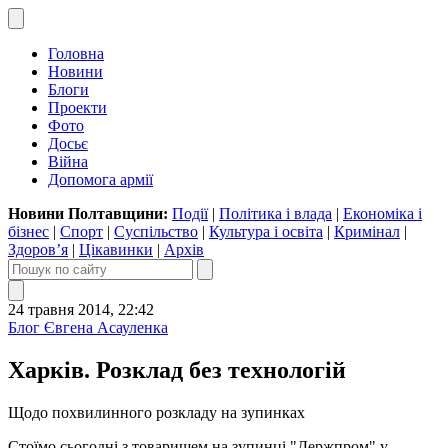
Головна
Новини
Блоги
Проекти
Фото
Досьє
Війна
Допомога армії
Новини Полтавщини:
Події
|
Політика і влада
|
Економіка і
бізнес
|
Спорт
|
Суспільство
|
Культура і освіта
|
Кримінал
|
Здоров’я
|
Цікавинки
|
Архів
24 травня 2014, 22:42
Блог Євгена Асауленка
Харків. Розклад без технологій
Щодо похвилинного розкладу на зупинках
Стоїмо сьогодні з товаришем на зупинці "Держпром" у