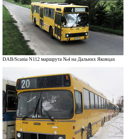
DAB/Scania N112 маршрута №4 на Дальних Яковцах