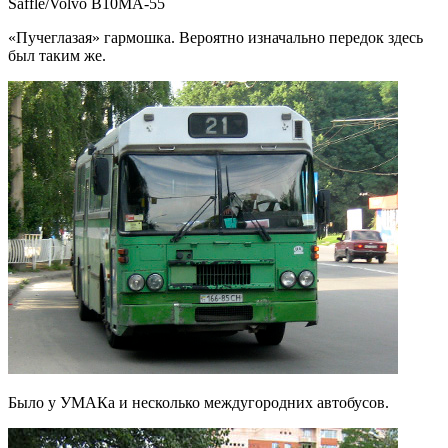
Säffle/Volvo B10MA-55
«Пучеглазая» гармошка. Вероятно изначально передок здесь
был таким же.
Было у УМАКа и несколько междугородних автобусов.