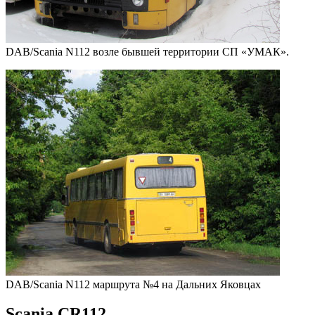
DAB/Scania N112 возле бывшей территории СП «УМАК».
DAB/Scania N112 маршрута №4 на Дальних Яковцах
Scania CR112