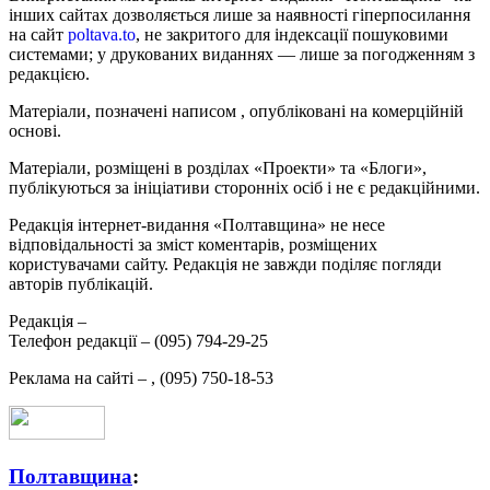
інших сайтах дозволяється лише за наявності гіперпосилання
на сайт
poltava.to
, не закритого для індексації пошуковими
системами; у друкованих виданнях — лише за погодженням з
редакцією.
Матеріали, позначені написом
, опубліковані на комерційній
основі.
Матеріали, розміщені в розділах «Проекти» та «Блоги»,
публікуються за ініціативи сторонніх осіб і не є редакційними.
Редакція інтернет-видання «Полтавщина» не несе
відповідальності за зміст коментарів, розміщених
користувачами сайту. Редакція не завжди поділяє погляди
авторів публікацій.
Редакція –
Телефон редакції –
(095) 794-29-25
Реклама на сайті –
,
(095) 750-18-53
Полтавщина
: