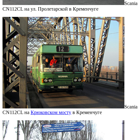
Scania
CN112CL на ул. Пролетарской в Кременчуге
Scania
CN112CL на
Крюковском мосту
в Кременчуге