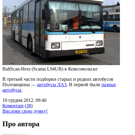
BaltScan-Hess (Scania L94UB) в Комсомольске
В третьей части подборки старых и редких автобусов
Полтавщины —
автобусы ЛАЗ
. В первой были
разные
автобусы
.
10 грудня 2012, 09:40
Коментарі
(
38
)
Вислови свою думку!
Про автора