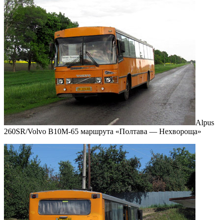
Alpus
260SR/Volvo B10M-65 маршрута «Полтава — Нехвороща»