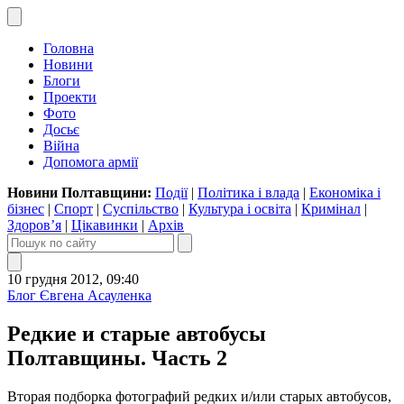
Головна
Новини
Блоги
Проекти
Фото
Досьє
Війна
Допомога армії
Новини Полтавщини:
Події
|
Політика і влада
|
Економіка і
бізнес
|
Спорт
|
Суспільство
|
Культура і освіта
|
Кримінал
|
Здоров’я
|
Цікавинки
|
Архів
10 грудня 2012, 09:40
Блог Євгена Асауленка
Редкие и старые автобусы
Полтавщины. Часть 2
Вторая подборка фотографий редких и/или старых автобусов,