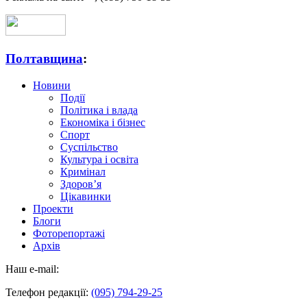
Полтавщина
:
Новини
Події
Політика і влада
Економіка і бізнес
Спорт
Суспільство
Культура і освіта
Кримінал
Здоров’я
Цікавинки
Проекти
Блоги
Фоторепортажі
Архів
Наш e-mail:
Телефон редакції:
(095) 794-29-25