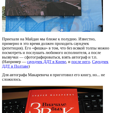
Приехали на Майдан мы ближе к полудню. Известно,
примерно в это время должен проходить саундчек
(репетиция). Его «фишка» в том, что без всякой толпы можно
посмотреть и послушать любимого исполнителя, а после
вызвучки — сфотографироваться, взять автограф и т.п.
(Например —
саундчек ДДТ в Киеве
, и
после него
.
Саундчек
ДДТ в Полтаве
)
Для автографа Макаревича я приготовил его книгу, но... не
сложилось.