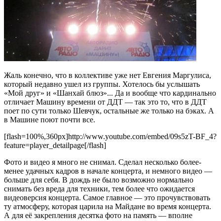
Жаль конечно, что в коллективе уже нет Евгения Маргулиса,
который недавно ушел из группы. Хотелось бы услышать
«Мой друг» и «Шанхай блюз»... Да и вообще что кардинально
отличает Машину времени от ДДТ — так это то, что в ДДТ
поет по сути только Шевчук, остальные же только на бэках. А
в Машине поют почти все.
[flash=100%,360px]http://www.youtube.com/embed/09s5zT-BF_4?
feature=player_detailpage[/flash]
Фото и видео я много не снимал. Сделал несколько более-
менее удачных кадров в начале концерта, и немного видео —
больше для себя. В дождь не было возможно нормально
снимать без вреда для техники, тем более что ожидается
видеоверсия концерта. Самое главное — это прочувствовать
ту атмосферу, которая царила на Майдане во время концерта.
А для её закрепления десятка фото на память — вполне