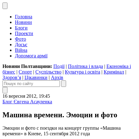
Головна
Новини
Блоги
Проекти
Фото
Досьє
Війна
Допомога армії
Новини Полтавщини:
Події
|
Політика і влада
|
Економіка і
бізнес
|
Спорт
|
Суспільство
|
Культура і освіта
|
Кримінал
|
Здоров’я
|
Цікавинки
|
Архів
16 вересня 2012, 19:45
Блог Євгена Асауленка
Машина времени. Эмоции и фото
Эмоции и фото с поездки на концерт группы «Машина
времени» в Киеве, 15 сентября 2012 года