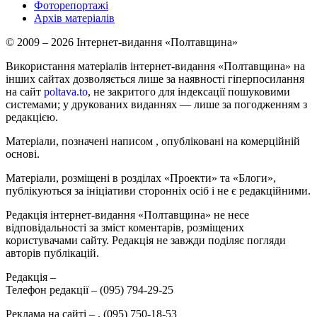
Фоторепортажі
Архів матеріалів
© 2009 – 2026 Інтернет-видання «Полтавщина»
Використання матеріалів інтернет-видання «Полтавщина» на
інших сайтах дозволяється лише за наявності гіперпосилання
на сайт
poltava.to
, не закритого для індексації пошуковими
системами; у друкованих виданнях — лише за погодженням з
редакцією.
Матеріали, позначені написом
, опубліковані на комерційній
основі.
Матеріали, розміщені в розділах «Проекти» та «Блоги»,
публікуються за ініціативи сторонніх осіб і не є редакційними.
Редакція інтернет-видання «Полтавщина» не несе
відповідальності за зміст коментарів, розміщених
користувачами сайту. Редакція не завжди поділяє погляди
авторів публікацій.
Редакція –
Телефон редакції –
(095) 794-29-25
Реклама на сайті –
,
(095) 750-18-53