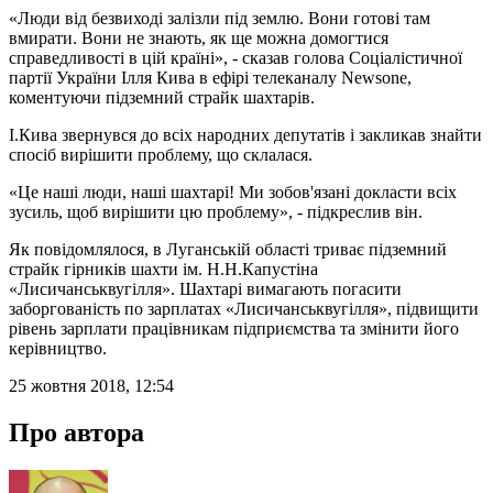
«Люди від безвиході залізли під землю. Вони готові там
вмирати. Вони не знають, як ще можна домогтися
справедливості в цій країні», - сказав голова Соціалістичної
партії України Ілля Кива в ефірі телеканалу Newsone,
коментуючи підземний страйк шахтарів.
І.Кива звернувся до всіх народних депутатів і закликав знайти
спосіб вирішити проблему, що склалася.
«Це наші люди, наші шахтарі! Ми зобов'язані докласти всіх
зусиль, щоб вирішити цю проблему», - підкреслив він.
Як повідомлялося, в Луганській області триває підземний
страйк гірників шахти ім. Н.Н.Капустіна
«Лисичанськвугілля». Шахтарі вимагають погасити
заборгованість по зарплатах «Лисичанськвугілля», підвищити
рівень зарплати працівникам підприємства та змінити його
керівництво.
25 жовтня 2018, 12:54
Про автора