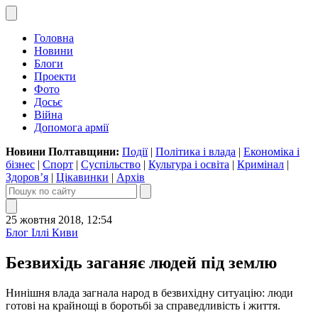
Головна
Новини
Блоги
Проекти
Фото
Досьє
Війна
Допомога армії
Новини Полтавщини:
Події
|
Політика і влада
|
Економіка і
бізнес
|
Спорт
|
Суспільство
|
Культура і освіта
|
Кримінал
|
Здоров’я
|
Цікавинки
|
Архів
25 жовтня 2018, 12:54
Блог Іллі Киви
Безвихідь заганяє людей під землю
Нинішня влада загнала народ в безвихідну ситуацію: люди
готові на крайнощі в боротьбі за справедливість і життя.