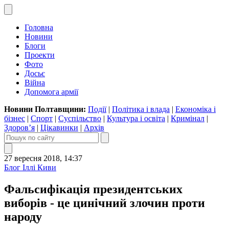
Головна
Новини
Блоги
Проекти
Фото
Досьє
Війна
Допомога армії
Новини Полтавщини:
Події
|
Політика і влада
|
Економіка і
бізнес
|
Спорт
|
Суспільство
|
Культура і освіта
|
Кримінал
|
Здоров’я
|
Цікавинки
|
Архів
27 вересня 2018, 14:37
Блог Іллі Киви
Фальсифікація президентських
виборів - це цинічний злочин проти
народу