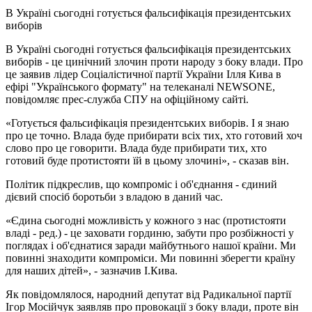
В Україні сьогодні готується фальсифікація президентських
виборів
В Україні сьогодні готується фальсифікація президентських
виборів - це цинічний злочин проти народу з боку влади. Про
це заявив лідер Соціалістичної партії України Ілля Кива в
ефірі "Українського формату" на телеканалі NEWSONE,
повідомляє прес-служба СПУ на офіційному сайті.
«Готується фальсифікація президентських виборів. І я знаю
про це точно. Влада буде прибирати всіх тих, хто готовий хоч
слово про це говорити. Влада буде прибирати тих, хто
готовий буде протистояти їй в цьому злочині», - сказав він.
Політик підкреслив, що компроміс і об'єднання - єдиний
дієвий спосіб боротьби з владою в даний час.
«Єдина сьогодні можливість у кожного з нас (протистояти
владі - ред.) - це заховати гординю, забути про розбіжності у
поглядах і об'єднатися заради майбутнього нашої країни. Ми
повинні знаходити компроміси. Ми повинні зберегти країну
для наших дітей», - зазначив І.Кива.
Як повідомлялося, народний депутат від Радикальної партії
Ігор Мосійчук заявляв про провокації з боку влади, проте він