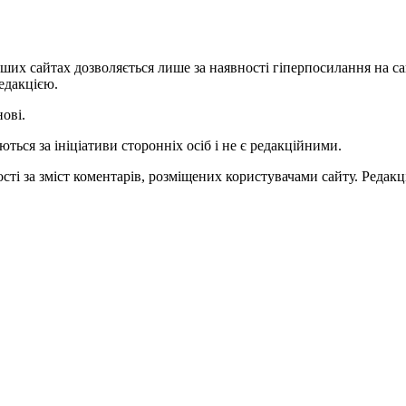
ших сайтах дозволяється лише за наявності гіперпосилання на с
едакцією.
нові.
ться за ініціативи сторонніх осіб і не є редакційними.
ті за зміст коментарів, розміщених користувачами сайту. Редакці