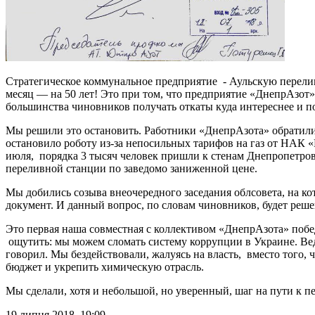
Стратегическое коммунальное предприятие - Аульскую перелив
месяц — на 50 лет! Это при том, что предприятие «ДнепрАзот»,
большинства чиновников получать откаты куда интереснее и п
Мы решили это остановить. Работники «ДнепрАзота» обратили
остановило роботу из-за непосильных тарифов на газ от НАК «
июля, порядка 3 тысяч человек пришли к стенам Днепропетров
переливной станции по заведомо заниженной цене.
Мы добились созыва внеочередного заседания облсовета, на к
документ. И данный вопрос, по словам чиновников, будет решен 
Это первая наша совместная с коллективом «ДнепрАзота» побе
ощутить: мы можем сломать систему коррупции в Украине. Вед
говорил. Мы бездействовали, жалуясь на власть, вместо того,
бюджет и укрепить химическую отрасль.
Мы сделали, хотя и небольшой, но уверенный, шаг на пути к п
19 липня 2018, 19:09