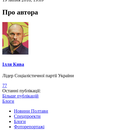
Про автора
Ілля Кива
Лідер Соціалістичної партії України
77
Останні публікації:
Більше публікацій
Блоги
Новини Полтави
Спецпроекти
Блоги
Фоторепортажі