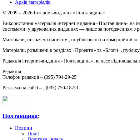
Архів матеріалів
© 2009 – 2026 Інтернет-видання «Полтавщина»
Використання матеріалів інтернет-видання «Полтавщина» на ін
системами; у друкованих виданнях — лише за погодженням з р
Матеріали, позначені написом
, опубліковані на комерційній ос
Матеріали, розміщені в розділах «Проекти» та «Блоги», публікую
Редакція інтернет-видання «Полтавщина» не несе відповідальнос
Редакція –
Телефон редакції –
(095) 794-29-25
Реклама на сайті –
,
(095) 750-18-53
Полтавщина
:
Новини
Події
Політика і влада