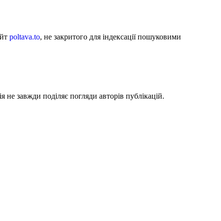
айт
poltava.to
, не закритого для індексації пошуковими
я не завжди поділяє погляди авторів публікацій.