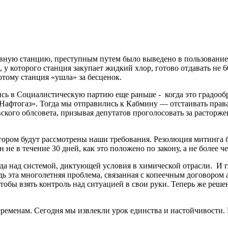
ную станцию, преступным путем было выведено в пользование ч
 у которого станция закупает жидкий хлор, готово отдавать не 6
отому станция «ушла» за бесценок.
сь в Социалистическую партию еще раньше - когда это градоо
Нафтогаз». Тогда мы отправились к Кабмину — отстаивать права 
ского облсовета, призывая депутатов проголосовать за расторж
отором будут рассмотрены наши требования. Резолюция митинга 
не в течение 30 дней, как это положено по закону, а не более че
да над системой, диктующей условия в химической отрасли. И г
ь эта многолетняя проблема, связанная с копеечным договором а
 чтобы взять контроль над ситуацией в свои руки. Теперь же ре
еременам. Сегодня мы извлекли урок единства и настойчивости. 