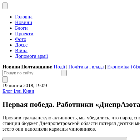
Головна
Новини
Блоги
Проекти
Фото
Досьє
Війна
Допомога армії
Новини Полтавщини:
Події
|
Політика і влада
|
Економіка і біз
19 липня 2018, 19:09
Блог Іллі Киви
Первая победа. Работники «ДнепрАзота
Проявив гражданскую активность, мы убедились, что народ сп
станции бюджет Днепропетровской области потерял десятки ми
этого они наполняли карманы чиновников.