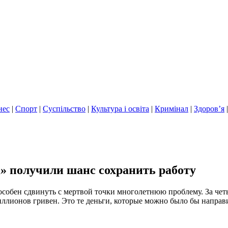
нес
|
Спорт
|
Суспільство
|
Культура і освіта
|
Кримінал
|
Здоров’я
» получили шанс сохранить работу
особен сдвинуть с мертвой точки многолетнюю проблему. За че
ллионов гривен. Это те деньги, которые можно было бы направи