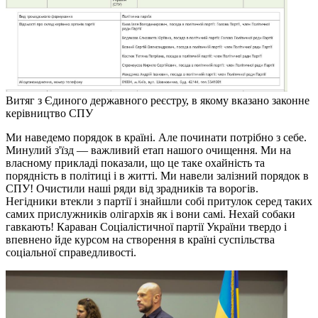
Витяг з Єдиного державного реєстру, в якому вказано законне
керівництво СПУ
Ми наведемо порядок в країні. Але починати потрібно з себе.
Минулий з'їзд — важливий етап нашого очищення. Ми на
власному прикладі показали, що це таке охайність та
порядність в політиці і в житті. Ми навели залізний порядок в
СПУ! Очистили наші ряди від зрадників та ворогів.
Негідники втекли з партії і знайшли собі притулок серед таких
самих прислужників олігархів як і вони самі. Нехай собаки
гавкають! Караван Соціалістичної партії України твердо і
впевнено йде курсом на створення в країні суспільства
соціальної справедливості.