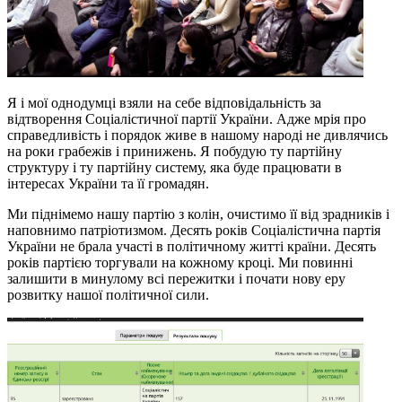
Я і мої однодумці взяли на себе відповідальність за
відтворення Соціалістичної партії України. Адже мрія про
справедливість і порядок живе в нашому народі не дивлячись
на роки грабежів і принижень. Я побудую ту партійну
структуру і ту партійну систему, яка буде працювати в
інтересах України та її громадян.
Ми піднімемо нашу партію з колін, очистимо її від зрадників і
наповнимо патріотизмом. Десять років Соціалістична партія
України не брала участі в політичному житті країни. Десять
років партією торгували на кожному кроці. Ми повинні
залишити в минулому всі пережитки і почати нову еру
розвитку нашої політичної сили.