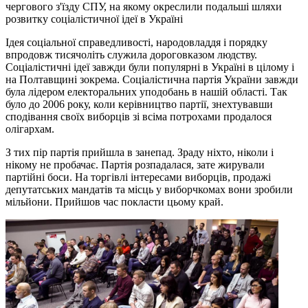
чергового з'їзду СПУ, на якому окреслили подальші шляхи
розвитку соціалістичної ідеї в Україні
Ідея соціальної справедливості, народовладдя і порядку
впродовж тисячоліть служила дороговказом людству.
Соціалістичні ідеї завжди були популярні в Україні в цілому і
на Полтавщині зокрема. Соціалістична партія України завжди
була лідером електоральних уподобань в нашій області. Так
було до 2006 року, коли керівництво партії, знехтувавши
сподівання своїх виборців зі всіма потрохами продалося
олігархам.
З тих пір партія прийшла в занепад. Зраду ніхто, ніколи і
нікому не пробачає. Партія розпадалася, зате жирували
партійні боси. На торгівлі інтересами виборців, продажі
депутатських мандатів та місць у виборчкомах вони зробили
мільйони. Прийшов час покласти цьому край.