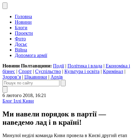
Головна
Новини
Блоги
Проекти
Фото
Досьє
Війна
Допомога армії
Новини Полтавщини:
Події
|
Політика і влада
|
Економіка і
бізнес
|
Спорт
|
Суспільство
|
Культура і освіта
|
Кримінал
|
Здоров’я
|
Цікавинки
|
Архів
6 лютого 2018, 16:21
Блог Іллі Киви
Ми навели порядок в партії —
наведемо лад і в країні!
Минулої неділі команда Киви провела в Києві другий етап