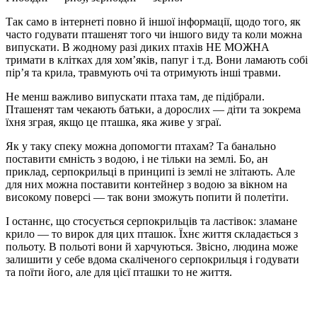
Так само в інтернеті повно й іншої інформації, щодо того, як
часто годувати пташенят того чи іншого виду та коли можна
випускати. В жодному разі диких птахів НЕ МОЖНА
тримати в клітках для хом’яків, папуг і т.д. Вони ламають собі
пір’я та крила, травмують очі та отримують інші травми.
Не менш важливо випускати птаха там, де підібрали.
Пташенят там чекають батьки, а дорослих — діти та зокрема
їхня зграя, якщо це пташка, яка живе у зграї.
Як у таку спеку можна допомогти птахам? Та банально
поставити ємність з водою, і не тільки на землі. Бо, ан
приклад, серпокрильці в принципі із землі не злітають. Але
для них можна поставити контейнер з водою за вікном на
високому поверсі — так вони зможуть попити й полетіти.
І останнє, що стосується серпокрильців та ластівок: зламане
крило — то вирок для цих пташок. Їхнє життя складається з
польоту. В польоті вони й харчуються. Звісно, людина може
залишити у себе вдома скаліченого серпокрильця і годувати
та поїти його, але для цієї пташки то не життя.