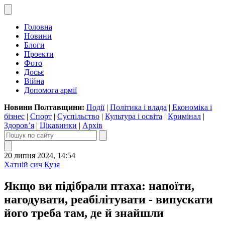
Головна
Новини
Блоги
Проекти
Фото
Досьє
Війна
Допомога армії
Новини Полтавщини:
Події
|
Політика і влада
|
Економіка і
бізнес
|
Спорт
|
Суспільство
|
Культура і освіта
|
Кримінал
|
Здоров’я
|
Цікавинки
|
Архів
20 липня 2024, 14:54
Хатній сич Кузя
Якщо ви підібрали птаха: напоїти,
нагодувати, реабілітувати - випускати
його треба там, де й знайшли