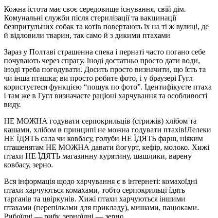
Кожна істота має своє середовище існування, свій дім.
Комунальні служби після стерилізації та вакцинації
безпритульних собак та котів повертають їх на ті ж вулиці, де
й відловили тварин, так само й з дикими птахами
Зараз у Полтаві страшенна спека і пернаті часто погано себе
почувають через спрагу. Іноді достатньо просто дати води,
іноді треба погодувати. Досить просто визначити, що їсть та
чи інша пташка; ви просто робите фото, і у браузері Гугл
користуєтеся функцією “пошук по фото”. Ідентифікуєте птаха
і там же в Гугл визначаєте раціоні харчування та особливості
виду.
НЕ МОЖНА годувати серпокрильців (стрижів) хлібом та
кашами, хлібом в принципі не можна годувати птахів!Лелеки
НЕ ЇДЯТЬ сала чи ковбасу, голуби НЕ ЇДЯТЬ фарш, ніяким
пташенятам НЕ МОЖНА давати йогурт, кефір, молоко. Хижі
птахи НЕ ЇДЯТЬ магазинну курятину, шашлики, варену
ковбасу, зерно.
Вся інформація щодо харчування є в інтернеті: комахоїдні
птахи харчуються комахами, тобто серпокрильці їдять
тарганів та цвіркунів. Хижі птахи харчуються іншими
птахами (перепілками для прикладу), мишами, пацюками.
Рибоїдні — рибу, зерноїдні — зерно.