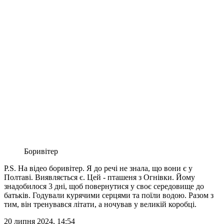
Боривітер
P.S. На відео боривітер. Я до речі не знала, що вони є у
Полтаві. Виявляється є. Цей - пташеня з Огнівки. Йому
знадобилося 3 дні, щоб повернутися у своє середовище до
батьків. Годували курячими серцями та поїли водою. Разом з
тим, він тренувався літати, а ночував у великій коробці.
20 липня 2024, 14:54