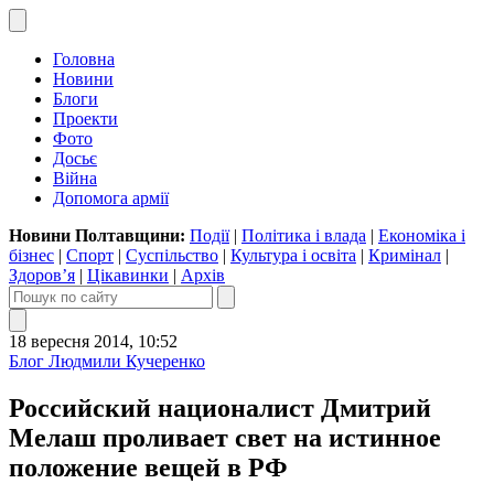
Головна
Новини
Блоги
Проекти
Фото
Досьє
Війна
Допомога армії
Новини Полтавщини:
Події
|
Політика і влада
|
Економіка і
бізнес
|
Спорт
|
Суспільство
|
Культура і освіта
|
Кримінал
|
Здоров’я
|
Цікавинки
|
Архів
18 вересня 2014, 10:52
Блог Людмили Кучеренко
Российский националист Дмитрий
Мелаш проливает свет на истинное
положение вещей в РФ