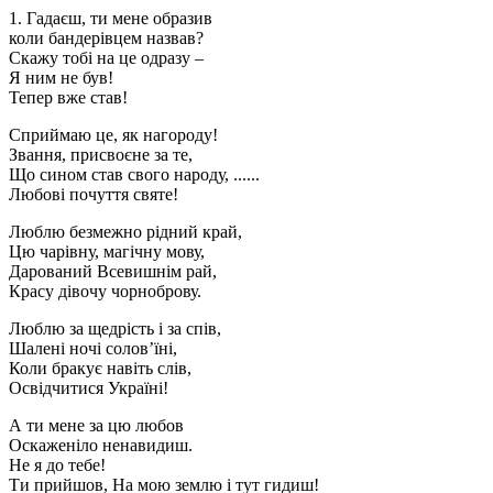
1. Гадаєш, ти мене образив
коли бандерівцем назвав?
Скажу тобі на це одразу –
Я ним не був!
Тепер вже став!
Сприймаю це, як нагороду!
Звання, присвоєне за те,
Що сином став свого народу, ......
Любові почуття святе!
Люблю безмежно рідний край,
Цю чарівну, магічну мову,
Дарований Всевишнім рай,
Красу дівочу чорноброву.
Люблю за щедрість і за спів,
Шалені ночі солов’їні,
Коли бракує навіть слів,
Освідчитися Україні!
А ти мене за цю любов
Оскаженіло ненавидиш.
Не я до тебе!
Ти прийшов, На мою землю і тут гидиш!