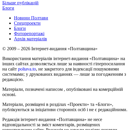
Більше публікацій
Блоги
Новини Полтави
Спецпроекти
Блоги
Фоторепортажі
Архів матеріалів
© 2009 – 2026 Інтернет-видання «Полтавщина»
Використання матеріалів інтернет-видання «Полтавщина» на
інших сайтах дозволяється лише за наявності гіперпосилання
на сайт
poltava.to
, не закритого для індексації пошуковими
системами; у друкованих виданнях — лише за погодженням з
редакцією.
Матеріали, позначені написом
, опубліковані на комерційній
основі.
Матеріали, розміщені в розділах «Проекти» та «Блоги»,
публікуються за ініціативи сторонніх осіб і не є редакційними.
Редакція інтернет-видання «Полтавщина» не несе
відповідальності за зміст коментарів, розміщених
користувачами сайту. Редакція не завжди поділяє погляди