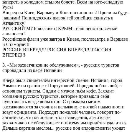
запереть в холодном стылом болоте. Всем на юго-западную
Русь!
Вперед на Киев, Варшаву и Константинополь! Проливы будут
нашими! Попиндосских шавок гейропейцев скинуть в
Атлантику!
РУССКИЙ МИР воссияет! КРЫМ - наш непотопляемый
авианосец!
Российские флаги уже завтра в Киеве, послезавтра в Варшаве
и Стамбуле!!!
РОССИЯ ВПЕРЕД!!! РОССИЯ ВПЕРЕД!!! РОССИЯ
ВПЕРЕД!!!
3. «Мы захватчиков не обслуживаем», - русских туристов
спровадили из кафе Испании
Вчера была свидетелем интересной сцены. Испания, город
Аямонте на границе с Португалией. Городок небольшой, в
основном туристы. Сидим с мужем пьём кофе. Заходит
компания русских туристов, которые привыкли себя
чувствовать везде вольготно. С громким смехом
рассаживаются за столик и вальяжно, с ноткой надменности
зовут официанта. Подходит пожилой человек, говорит по-
английски, что он хозяин этого заведения, а его кафе
захватчиков не обслуживает и посему им придётся удалиться.
Дальше картина маслом... русские под аплодисменты уходят