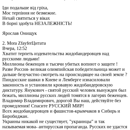
Іди подальше від гріха,
Моє терпіння не безмежне.
Нехай святиться у віках
В борні здобута НЕЗАЛЕЖНІСТЬ!
Ярослав Онищук
2. Mora ZfayferЦитата
Вчера, 12:52
Хватит терпеть издевательства жидобандеровцев над
русскими людьми!
Миллионы беженцев и тысячи убитых вопиют о защите !
Разве Россия- великая олимпийская победительница может и
дальше безучастно смотреть на происходящее на своей земле ?
Пиндосские шавки в Киеве и Лемберге изнасиловали
законность и установили кровавую жидобандеровскую
диктатуру. Янукович - святой русский человек вынужден был
бежать, миллионы русских людей томятся в лагерях беженцев.
Владимир Владимирович, дорогой Вы наш, действуйте без
промедления! Спасите РУССКИЙ МИР!
Всех жидобандеровцев и фашистов-крымчаков в Сибирь и
Биробиджан.
Украины никакой не существует, "украинцы" и так
называемая мова- антирусская пропаганда. Русских не удастся