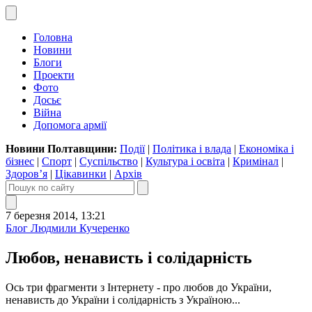
Головна
Новини
Блоги
Проекти
Фото
Досьє
Війна
Допомога армії
Новини Полтавщини:
Події
|
Політика і влада
|
Економіка і
бізнес
|
Спорт
|
Суспільство
|
Культура і освіта
|
Кримінал
|
Здоров’я
|
Цікавинки
|
Архів
7 березня 2014, 13:21
Блог Людмили Кучеренко
Любов, ненависть і солідарність
Ось три фрагменти з Інтернету - про любов до України,
ненависть до України і солідарність з Україною...