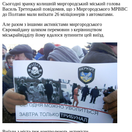
Сьогодні зранку колишній миргородський міський голова
Василь Третецький повідомив, що з Миргородського МРВВС
до Полтави мали виїхати 26 міліціонерів з автоматами.
Але разом з іншими активістами миргородського
Євромайдану шляхом перемовин з керівництвом
міськрайвідділу йому вдалося зупинити цей виїзд.
Виїзди з міста теж контролюють активісти.