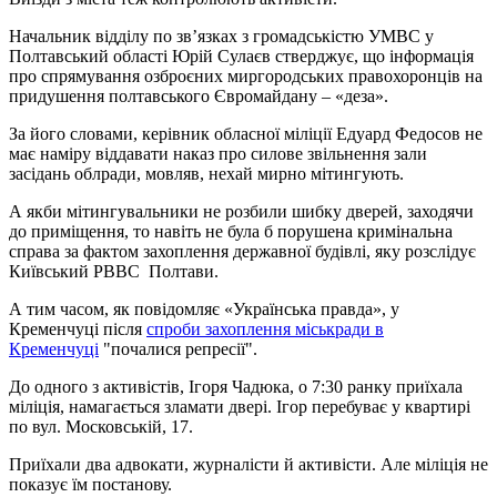
Начальник відділу по зв’язках з громадськістю УМВС у
Полтавський області Юрій Сулаєв стверджує, що інформація
про спрямування озброєних миргородських правохоронців на
придушення полтавського Євромайдану – «деза».
За його словами, керівник обласної міліції Едуард Федосов не
має наміру віддавати наказ про силове звільнення зали
засідань облради, мовляв, нехай мирно мітингують.
А якби мітингувальники не розбили шибку дверей, заходячи
до приміщення, то навіть не була б порушена кримінальна
справа за фактом захоплення державної будівлі, яку розслідує
Київський РВВС Полтави.
А тим часом, як повідомляє «Українська правда», у
Кременчуці після
спроби захоплення міськради в
Кременчуці
"почалися репресії".
До одного з активістів, Ігоря Чадюка, о 7:30 ранку приїхала
міліція, намагається зламати двері. Ігор перебуває у квартирі
по вул. Московській, 17.
Приїхали два адвокати, журналісти й активісти. Але міліція не
показує їм постанову.