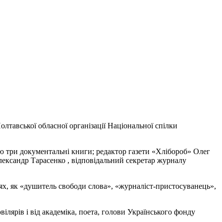
лтавської обласної організації Національної спілки
лю три документальні книги; редактор газети «Хлібороб» Олег
лександр Тарасенко , відповідальний секретар журналу
х, як «душитель свободи слова», «журналіст-пристосуванець»,
ілярів і від академіка, поета, голови Українського фонду