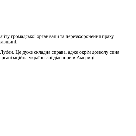
айту громадської організації та перезахоронення праху
тавщині.
Лубен. Це дуже складна справа, адже окрім дозволу сина
рганізаційна української діаспори в Америці.