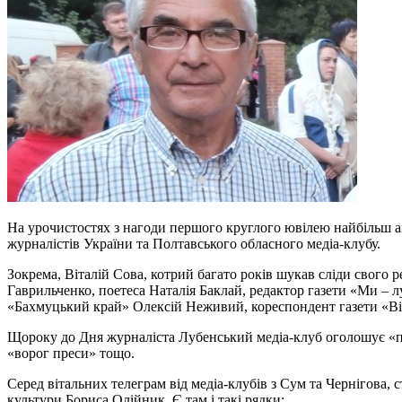
На урочистостях з нагоди першого круглого ювілею найбільш ак
журналістів України та Полтавського обласного медіа-клубу.
Зокрема, Віталій Сова, котрий багато років шукав сліди свого 
Гаврильченко, поетеса Наталія Баклай, редактор газети «Ми –
«Бахмуцький край» Олексій Неживий, кореспондент газети «Віс
Щороку до Дня журналіста Лубенський медіа-клуб оголошує «пе
«ворог преси» тощо.
Серед вітальних телеграм від медіа-клубів з Сум та Чернігова, 
культури Бориса Олійник. Є там і такі рядки: