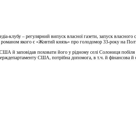
іа-клубу – регулярний випуск власної газети, запуск власного с
 романом якого є «Жовтий князь» про голодомор 33-року на Пол
США й заповідав поховати його у рідному селі Солониця побіля 
рждепартаменту США, потрібна допомога, в т.ч. й фінансова й о