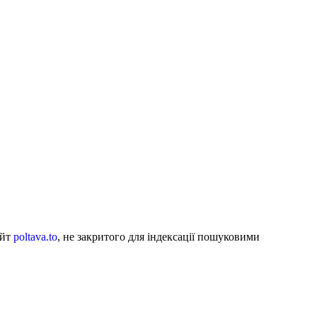
айт
poltava.to
, не закритого для індексації пошуковими