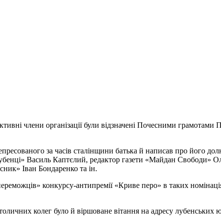
тивні члени організації були відзначені Почесними грамотами По
репресованого за часів сталінщини батька й написав про його до
 лубенці» Василь Каптєлий, редактор газети «Майдан Свободи» О
ник» Іван Бондаренко та ін.
реможців» конкурсу-антипремії «Криве перо» в таких номінація
столичних колег було й віршоване вітання на адресу лубенських юв