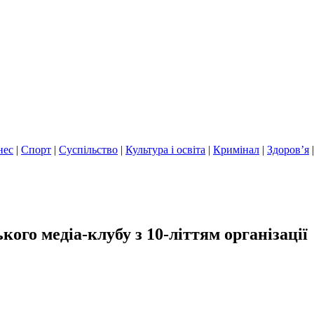
нес
|
Спорт
|
Суспільство
|
Культура і освіта
|
Кримінал
|
Здоров’я
ого медіа-клубу з 10-літтям організації