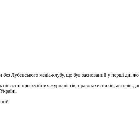
ез Лубенського медіа-клубу, що був заснований у перші дні жо
ь півсотні професійних журналістів, правозахисників, авторів-доп
Україні.
сний.