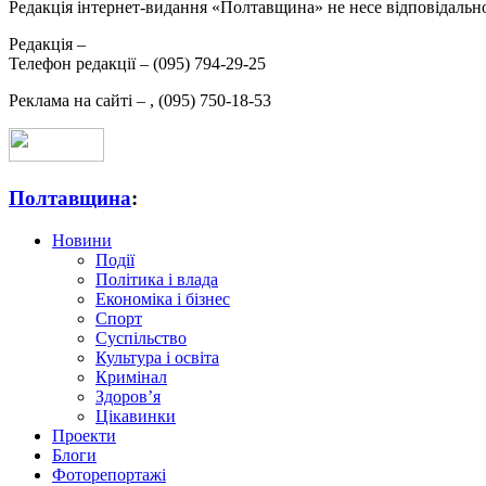
Редакція інтернет-видання «Полтавщина» не несе відповідальнос
Редакція –
Телефон редакції –
(095) 794-29-25
Реклама на сайті –
,
(095) 750-18-53
Полтавщина
:
Новини
Події
Політика і влада
Економіка і бізнес
Спорт
Суспільство
Культура і освіта
Кримінал
Здоров’я
Цікавинки
Проекти
Блоги
Фоторепортажі