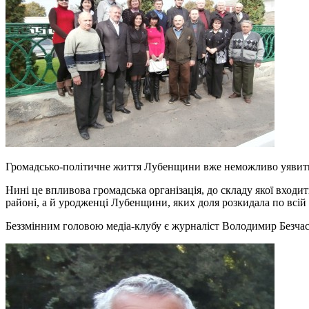
Громадсько-політичне життя Лубенщини вже неможливо уявити б
Нині це впливова громадська організація, до складу якої входит
районі, а й уродженці Лубенщини, яких доля розкидала по всій 
Беззмінним головою медіа-клубу є журналіст Володимир Безча